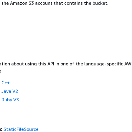
 the Amazon S3 account that contains the bucket.
tion about using this API in one of the language-specific A
g:
 C++
 Java V2
 Ruby V3
:
StaticFileSource