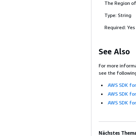
The Region of
Type: String
Required: Yes
See Also
For more informa
see the followin
AWS SDK for
AWS SDK for
AWS SDK for
Nächstes Thema