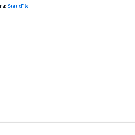
ma:
StaticFile