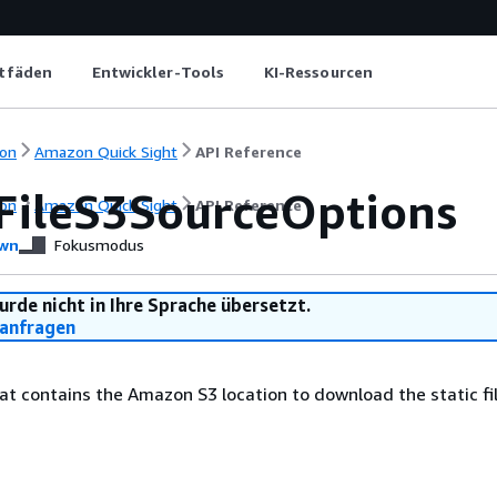
itfäden
Entwickler-Tools
KI-Ressourcen
on
Amazon Quick Sight
API Reference
cFileS3SourceOptions
on
Amazon Quick Sight
API Reference
wn
Fokusmodus
urde nicht in Ihre Sprache übersetzt.
anfragen
at contains the Amazon S3 location to download the static fi