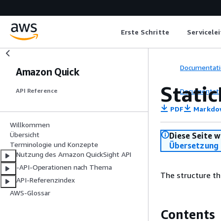
Erste Schritte
Servicele
Documentati
Amazon Quick
Stati
Documentati
API Reference
PDF
Markdo
Willkommen
Übersicht
Diese Seite w
Terminologie und Konzepte
Übersetzung 
Nutzung des Amazon QuickSight API
-API-Operationen nach Thema
The structure th
API-Referenzindex
AWS-Glossar
Contents