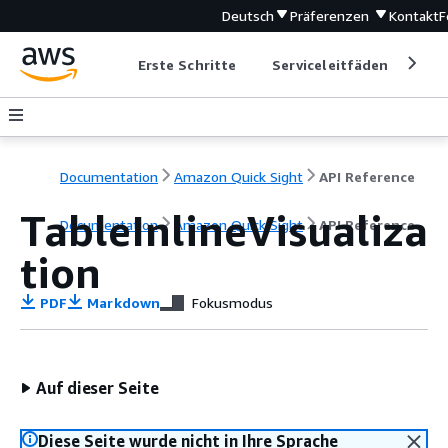
Deutsch
Präferenzen
Kontakt
F
Erste Schritte
Serviceleitfäden
Ent
Documentation
Amazon Quick Sight
API Reference
TableInlineVisualiza
Documentation
Amazon Quick Sight
API Reference
tion
PDF
Markdown
Fokusmodus
Auf dieser Seite
Diese Seite wurde nicht in Ihre Sprache