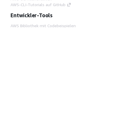
AWS-CLI-Tutorials auf GitHub
Entwickler-Tools
AWS Bibliothek mit Codebeispielen
AWS-CLI
AWS Builder Center
AWS-Entwickler-Tools Blog
Hilfreiche Links
AWS Documentation MCP Server
herunterladen
Melden Sie sich bei der AWS-Konsole an
AWS re:Post
Datenschutz
Nutzungsbedingungen für die
Website
Cookie-Einstellungen
© 2026,
Amazon Web Services, Inc. oder
Tochtergesellschaften. Alle Rechte vorbehalten.
Deutsch