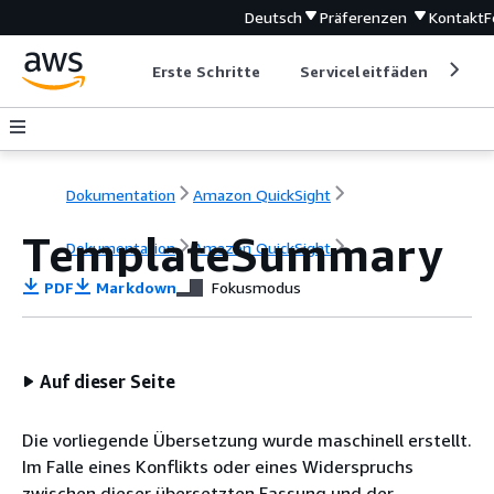
Deutsch
Präferenzen
Kontakt
F
Erste Schritte
Serviceleitfäden
Ent
Dokumentation
Amazon QuickSight
TemplateSummary
Dokumentation
Amazon QuickSight
PDF
Markdown
Fokusmodus
Auf dieser Seite
Die vorliegende Übersetzung wurde maschinell erstellt.
Im Falle eines Konflikts oder eines Widerspruchs
zwischen dieser übersetzten Fassung und der