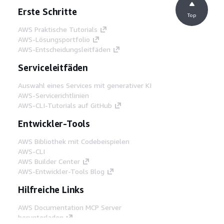
Erste Schritte
Top
AWS Praktische Tutorials
AWS-Lösungsportfolio
AWS-Entscheidungsleitfäden
Serviceleitfäden
Auswahl eines Services mit generativer KI
AWS-Servicerichtlinien
AWS-CLI-Tutorials auf GitHub
Entwickler-Tools
AWS Bibliothek mit Codebeispielen
AWS-CLI
AWS Builder Center
AWS-Entwickler-Tools Blog
Hilfreiche Links
AWS Documentation MCP Server
herunterladen