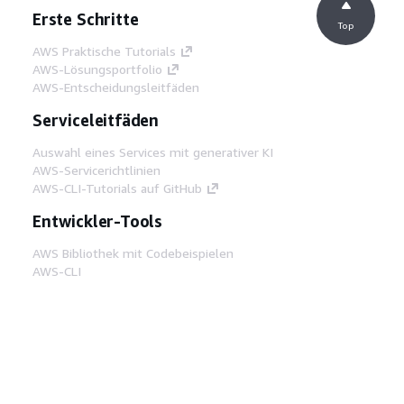
Erste Schritte
Top
AWS Praktische Tutorials
AWS-Lösungsportfolio
AWS-Entscheidungsleitfäden
Serviceleitfäden
Auswahl eines Services mit generativer KI
AWS-Servicerichtlinien
AWS-CLI-Tutorials auf GitHub
Entwickler-Tools
AWS Bibliothek mit Codebeispielen
AWS-CLI
AWS Builder Center
AWS-Entwickler-Tools Blog
Hilfreiche Links
AWS Documentation MCP Server
herunterladen