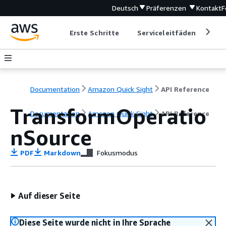
Deutsch
Präferenzen
Kontakt
F
Erste Schritte
Serviceleitfäden
Ent
Documentation
Amazon Quick Sight
API Reference
TransformOperatio
Documentation
Amazon Quick Sight
API Reference
nSource
PDF
Markdown
Fokusmodus
Auf dieser Seite
Diese Seite wurde nicht in Ihre Sprache