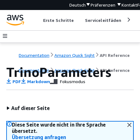
Deutsch
Präferenzen
Kontakt
F
Erste Schritte
Serviceleitfäden
Ent
Documentation
Amazon Quick Sight
API Reference
TrinoParameters
Documentation
Amazon Quick Sight
API Reference
PDF
Markdown
Fokusmodus
Auf dieser Seite
Diese Seite wurde nicht in Ihre Sprache
übersetzt.
Übersetzung anfragen