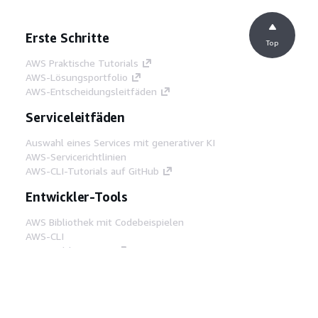
Erste Schritte
Top
AWS Praktische Tutorials
AWS-Lösungsportfolio
AWS-Entscheidungsleitfäden
Serviceleitfäden
Auswahl eines Services mit generativer KI
AWS-Servicerichtlinien
AWS-CLI-Tutorials auf GitHub
Entwickler-Tools
AWS Bibliothek mit Codebeispielen
AWS-CLI
AWS Builder Center
AWS-Entwickler-Tools Blog
Hilfreiche Links
AWS Documentation MCP Server