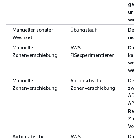
gese
und 
wird
Manueller zonaler
Übungslauf
Der 
Wechsel
nich
Manuelle
AWS
Das 
Zonenverschiebung
FISexperimentieren
kann 
werde
wenn 
Manuelle
Automatische
Der z
Zonenverschiebung
Zonenverschiebung
zwar
ACT
APP
Ress
Zone
Vorr
Automatische
AWS
Das 