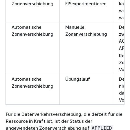
Zonenverschiebung
FISexperimentieren
kann 
werde
wenn
Automatische
Manuelle
Der z
Zonenverschiebung
Zonenverschiebung
zwar
ACT
APP
Ress
Zone
Vorr
Automatische
Übungslauf
Der 
Zonenverschiebung
nich
da d
Vorra
Für die Datenverkehrsverschiebung, die derzeit für die
Ressource in Kraft ist, ist der Status der
angewendeten Zonenverschiebung auf
APPLIED