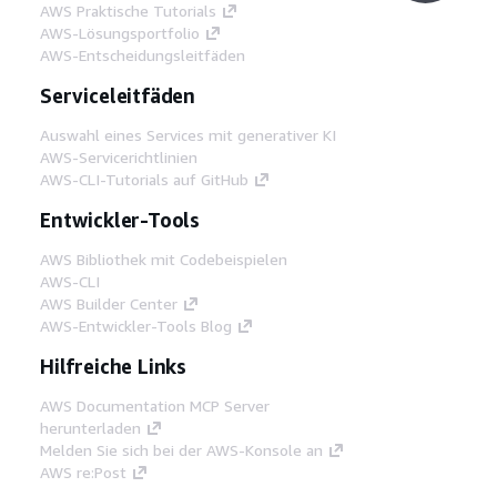
AWS Praktische Tutorials
AWS-Lösungsportfolio
AWS-Entscheidungsleitfäden
Serviceleitfäden
Auswahl eines Services mit generativer KI
AWS-Servicerichtlinien
AWS-CLI-Tutorials auf GitHub
Entwickler-Tools
AWS Bibliothek mit Codebeispielen
AWS-CLI
AWS Builder Center
AWS-Entwickler-Tools Blog
Hilfreiche Links
AWS Documentation MCP Server
herunterladen
Melden Sie sich bei der AWS-Konsole an
AWS re:Post