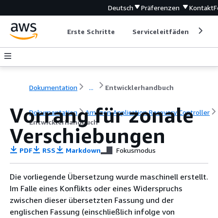
Deutsch
Präferenzen
Kontakt
F
Erste Schritte
Serviceleitfäden
Ent
Dokumentation
...
Entwicklerhandbuch
Vorrang für zonale
Dokumentation
Amazon Application Recovery Controller
Entwicklerhandbuch
Verschiebungen
PDF
RSS
Markdown
Fokusmodus
Die vorliegende Übersetzung wurde maschinell erstellt.
Im Falle eines Konflikts oder eines Widerspruchs
zwischen dieser übersetzten Fassung und der
englischen Fassung (einschließlich infolge von