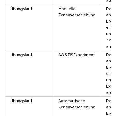
ausge
Übungslauf
Manuelle
Der 
Zonenverschiebung
abge
Erge
einge
und 
Zone
ange
Übungslauf
AWS FISExperiment
Der 
abge
Erge
einge
und 
Expe
ange
Übungslauf
Automatische
Der 
Zonenverschiebung
abge
Erge