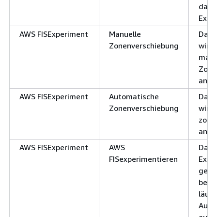
da d
Expe
AWS FISExperiment
Manuelle
Das 
Zonenverschiebung
wird
manu
Zone
ange
AWS FISExperiment
Automatische
Das 
Zonenverschiebung
wird
zonal
ange
AWS FISExperiment
AWS
Das i
FISexperimentieren
Expe
gest
berei
läuft
Auto