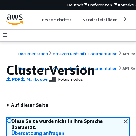
Deutsch
Präferenzen
Kontakt
F
Erste Schritte
Serviceleitfäden
Ent
Documentation
Amazon Redshift Documentation
ClusterVersion
Documentation
Amazon Redshift Documentation
API Re
PDF
Markdown
Fokusmodus
Auf dieser Seite
Diese Seite wurde nicht in Ihre Sprache
übersetzt.
Übersetzung anfragen