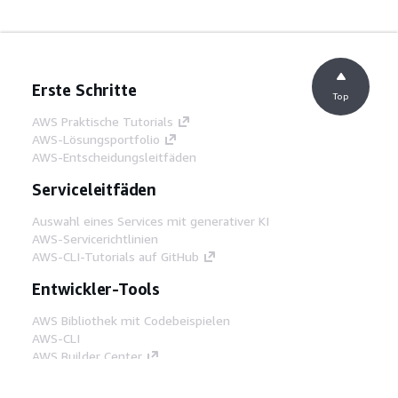
Erste Schritte
Top
AWS Praktische Tutorials
AWS-Lösungsportfolio
AWS-Entscheidungsleitfäden
Serviceleitfäden
Auswahl eines Services mit generativer KI
AWS-Servicerichtlinien
AWS-CLI-Tutorials auf GitHub
Entwickler-Tools
AWS Bibliothek mit Codebeispielen
AWS-CLI
AWS Builder Center
AWS-Entwickler-Tools Blog