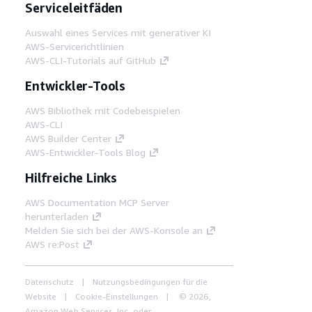
Serviceleitfäden
Auswahl eines Services mit generativer KI
AWS-Servicerichtlinien
AWS-CLI-Tutorials auf GitHub
Entwickler-Tools
AWS Bibliothek mit Codebeispielen
AWS-CLI
AWS Builder Center
AWS-Entwickler-Tools Blog
Hilfreiche Links
AWS Documentation MCP Server
herunterladen
Melden Sie sich bei der AWS-Konsole an
AWS re:Post
Datenschutz
Nutzungsbedingungen für die
Website
Cookie-Einstellungen
© 2026,
Amazon Web Services, Inc. oder