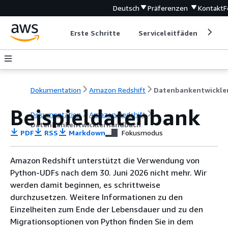
Deutsch
Präferenzen
Kontakt
F
Erste Schritte
Serviceleitfäden
Ent
Dokumentation
Amazon Redshift
Beispieldatenbank
Dokumentation
Amazon Redshift
Datenbankentwicklerhandbuch
PDF
RSS
Markdown
Fokusmodus
Amazon Redshift unterstützt die Verwendung von
Python-UDFs nach dem 30. Juni 2026 nicht mehr. Wir
werden damit beginnen, es schrittweise
durchzusetzen. Weitere Informationen zu den
Einzelheiten zum Ende der Lebensdauer und zu den
Migrationsoptionen von Python finden Sie in dem