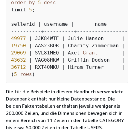
order
by
5
desc
limit 
5
;

sellerid 
|
 username 
|
       name        
|
----------+----------+-------------------
49977
|
 JJK84WTE 
|
 Julie Hanson      
|
 Sa
19750
|
 AAS23BDR 
|
 Charity Zimmerman 
|
 Sa
29069
|
 SVL81MEQ 
|
 Axel 
Grant
|
 Sa
43632
|
 VAG08HKW 
|
 Griffin Dodson    
|
 Sa
36712
|
 RXT40MKU 
|
 Hiram Turner      
|
 Sa
(
5
rows
)
Die für die Beispiele in diesem Handbuch verwendete
Datenbank enthält nur kleine Datenbestände. Die
beiden Faktentabellen enthalten jeweils weniger als
200.000 Zeilen, und die Dimensionen bewegen sich in
einem Bereich von 11 Zeilen in der Tabelle CATEGORY
bis etwa 50.000 Zeilen in der Tabelle USERS.