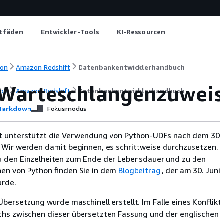
itfäden
Entwickler-Tools
KI-Ressourcen
ion
Amazon Redshift
Datenbankentwicklerhandbuch
arteschlangenzuweis
ion
Amazon Redshift
Datenbankentwicklerhandbuch
arkdown
Fokusmodus
 unterstützt die Verwendung von Python-UDFs nach dem 30.
 Wir werden damit beginnen, es schrittweise durchzusetzen.
u den Einzelheiten zum Ende der Lebensdauer und zu den
nen von Python finden Sie in dem
Blogbeitrag
, der am 30. Jun
urde.
Übersetzung wurde maschinell erstellt. Im Falle eines Konflik
chs zwischen dieser übersetzten Fassung und der englischen