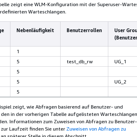
belle zeigt eine WLM-Konfiguration mit der Superuser-Wart
erdefinierten Warteschlangen.
ge
Nebenläufigkeit
Benutzerrollen
User Gro
(Benutze
1
5
test_db_rw
UG_1
5
5
UG_2
5
spiel zeigt, wie Abfragen basierend auf Benutzer- und
den in der vorherigen Tabelle aufgelisteten Warteschlange
en. Informationen zum Zuweisen von Abfragen zu Benutzer-
zur Laufzeit finden Sie unter
Zuweisen von Abfragen zu
an späterer Stelle in diesem Abschnitt.