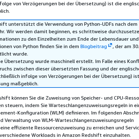
infolge von Verzögerungen bei der Übersetzung) ist die englis
ich.
ft unterstützt die Verwendung von Python-UDFs nach dem 3
hr. Wir werden damit beginnen, es schrittweise durchzusetze
mationen zu den Einzelheiten zum Ende der Lebensdauer und
ionen von Python finden Sie in dem
Blogbeitrag
, der am 30.
tlicht wurde.
e Übersetzung wurde maschinell erstellt. Im Falle eines Konfl
ruchs zwischen dieser übersetzten Fassung und der englisch
hließlich infolge von Verzögerungen bei der Übersetzung) ist
sung maßgeblich.
hift können Sie die Zuweisung von Speicher- und CPU-Resso
n steuern, indem Sie Warteschlangenzuweisungsregeln in ei
ment-Konfiguration (WLM) definieren. Im folgenden Abschn
und Verwaltung von WLM-Warteschlangenzuweisungsregeln
eine effiziente Ressourcenzuweisung zu erreichen und Servic
verschiedene Workloads in Amazon Redshift einzuhalten.