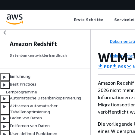
Erste Schritte
Servicele
Dokumentat
Amazon Redshift
WLM-W
Dokumentat
Datenbankentwicklerhandbuch
PDF
RSS
M
Einführung
Amazon Redshift
Best Practices
2026 nicht mehr.
Lernprogramme
Informationen z
Automatische Datenbankoptimierung
Migrationsoptio
Aktivieren automatischer
veröffentlicht w
Tabellenoptimierung
Laden von Daten
Die vorliegende 
Entfernen von Daten
eines Widerspru
User-defined Funktionen