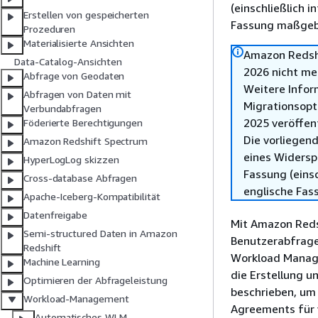
(einschließlich 
Erstellen von gespeicherten
Fassung maßgebl
Prozeduren
Materialisierte Ansichten
Amazon Redshi
Data-Catalog-Ansichten
2026 nicht me
Abfrage von Geodaten
Weitere Infor
Abfragen von Daten mit
Migrationsopt
Verbundabfragen
2025 veröffen
Föderierte Berechtigungen
Die vorliegend
Amazon Redshift Spectrum
eines Widersp
HyperLogLog skizzen
Fassung (einsc
Cross-database Abfragen
englische Fas
Apache-Iceberg-Kompatibilität
Datenfreigabe
Mit Amazon Reds
Semi-structured Daten in Amazon
Benutzerabfrage
Redshift
Workload Manage
Machine Learning
die Erstellung 
Optimieren der Abfrageleistung
beschrieben, um 
Workload-Management
Agreements für 
Automatisches WLM