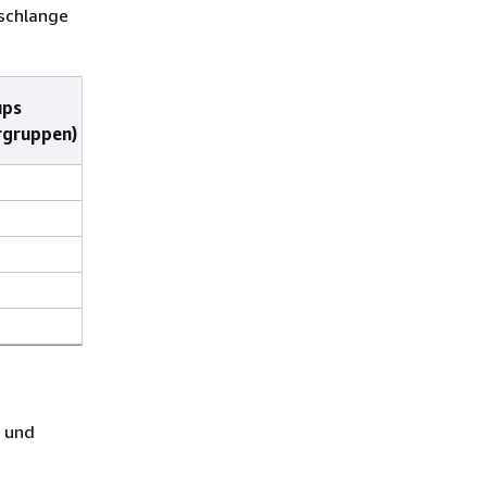
eschlange
ups
Query Groups
rgruppen)
(Abfragegruppen)
superuser
QG_B
QG_C
n
 und