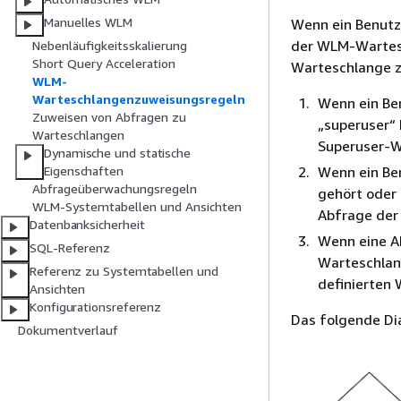
Manuelles WLM
Wenn ein Benutz
der WLM-Wartes
Nebenläufigkeitsskalierung
Short Query Acceleration
Warteschlange z
WLM-
Warteschlangenzuweisungsregeln
Wenn ein Ben
Zuweisen von Abfragen zu
„superuser“
Warteschlangen
Superuser-W
Dynamische und statische
Wenn ein Ben
Eigenschaften
Abfrageüberwachungsregeln
gehört oder 
WLM-Systemtabellen und Ansichten
Abfrage der
Datenbanksicherheit
Wenn eine Ab
SQL-Referenz
Warteschlang
Referenz zu Systemtabellen und
definierten 
Ansichten
Konfigurationsreferenz
Das folgende Di
Dokumentverlauf