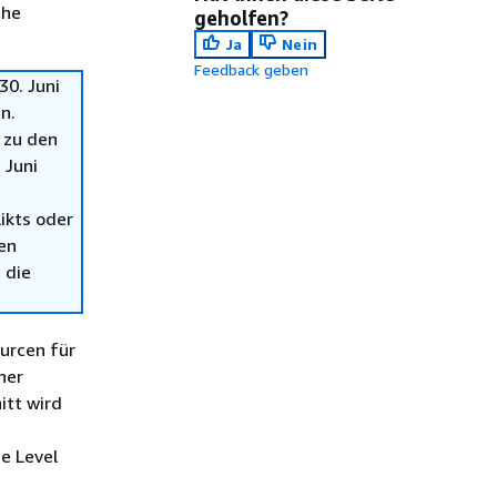
che
geholfen?
Ja
Nein
Feedback geben
0. Juni
n.
 zu den
 Juni
ikts oder
en
 die
urcen für
ner
itt wird
e Level