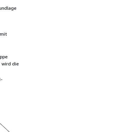
rundlage
 mit
uppe
 wird die
d-