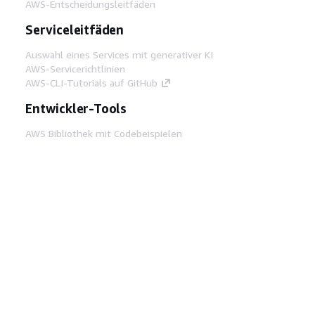
AWS-Entscheidungsleitfäden
Serviceleitfäden
Auswahl eines Services mit generativer KI
AWS-Servicerichtlinien
AWS-CLI-Tutorials auf GitHub
Entwickler-Tools
AWS Bibliothek mit Codebeispielen
AWS-CLI
AWS Builder Center
AWS-Entwickler-Tools Blog
Hilfreiche Links
AWS Documentation MCP Server
herunterladen
Melden Sie sich bei der AWS-Konsole an
AWS re:Post
Datenschutz
Nutzungsbedingungen für die