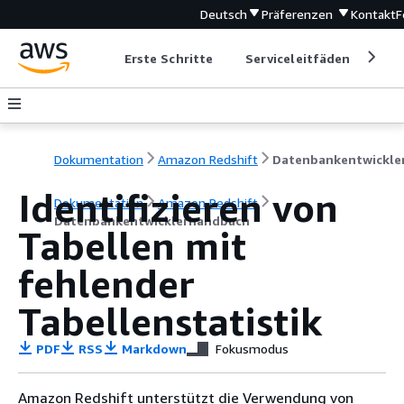
Deutsch
Präferenzen
Kontakt
F
Erste Schritte
Serviceleitfäden
Ent
Dokumentation
Amazon Redshift
Identifizieren von
Dokumentation
Amazon Redshift
Datenbankentwicklerhandbuch
Tabellen mit
fehlender
Tabellenstatistik
PDF
RSS
Markdown
Fokusmodus
Amazon Redshift unterstützt die Verwendung von