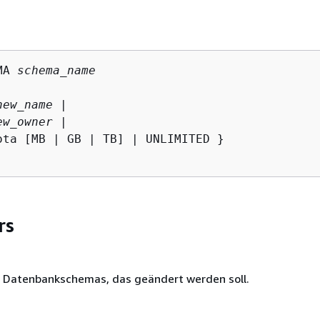
MA 
schema_name
new_name
 |

ew_owner
 |

ota [MB | GB | TB] | UNLIMITED }

rs
 Datenbankschemas, das geändert werden soll.