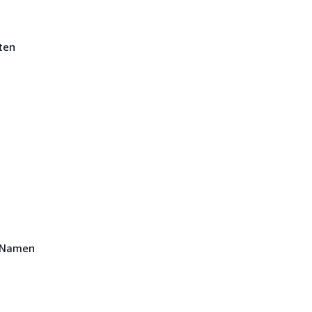
ten
n Namen