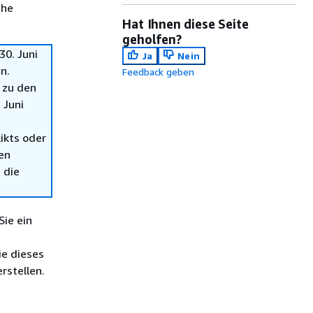
che
Hat Ihnen diese Seite
geholfen?
0. Juni
Ja
Nein
n.
Feedback geben
 zu den
 Juni
ikts oder
en
 die
Sie ein
e dieses
rstellen.