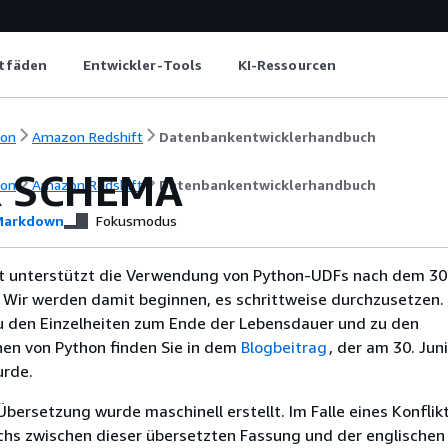
itfäden
Entwickler-Tools
KI-Ressourcen
ion
Amazon Redshift
Datenbankentwicklerhandbuch
R SCHEMA
ion
Amazon Redshift
Datenbankentwicklerhandbuch
arkdown
Fokusmodus
 unterstützt die Verwendung von Python-UDFs nach dem 30.
 Wir werden damit beginnen, es schrittweise durchzusetzen.
u den Einzelheiten zum Ende der Lebensdauer und zu den
nen von Python finden Sie in dem
Blogbeitrag
, der am 30. Jun
urde.
Übersetzung wurde maschinell erstellt. Im Falle eines Konflik
chs zwischen dieser übersetzten Fassung und der englischen