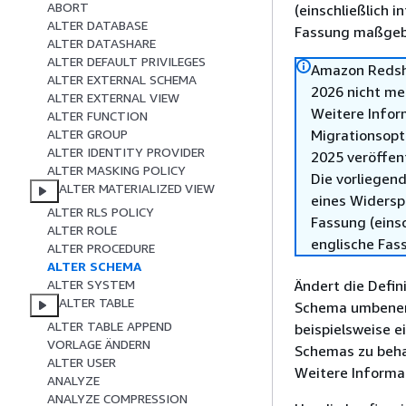
ABORT
(einschließlich 
ALTER DATABASE
Fassung maßgebl
ALTER DATASHARE
ALTER DEFAULT PRIVILEGES
Amazon Redshi
ALTER EXTERNAL SCHEMA
2026 nicht me
ALTER EXTERNAL VIEW
Weitere Infor
ALTER FUNCTION
Migrationsopt
ALTER GROUP
ALTER IDENTITY PROVIDER
2025 veröffen
ALTER MASKING POLICY
Die vorliegend
ALTER MATERIALIZED VIEW
eines Widersp
ALTER RLS POLICY
Fassung (einsc
ALTER ROLE
englische Fas
ALTER PROCEDURE
ALTER SCHEMA
Ändert die Defin
ALTER SYSTEM
ALTER TABLE
Schema umbenenn
ALTER TABLE APPEND
beispielsweise 
VORLAGE ÄNDERN
Schemas zu behal
ALTER USER
Weitere Informa
ANALYZE
ANALYZE COMPRESSION