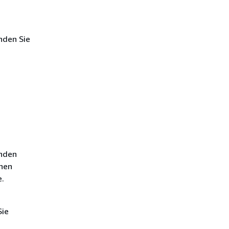
nden Sie
enden
enen
.
Sie