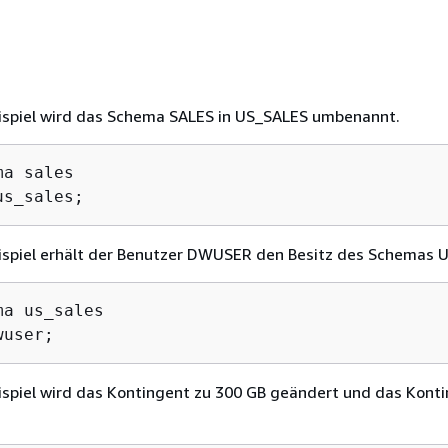
ispiel wird das Schema SALES in US_SALES umbenannt.
a sales

us_sales;
ispiel erhält der Benutzer DWUSER den Besitz des Schemas 
a us_sales

wuser;
ispiel wird das Kontingent zu 300 GB geändert und das Kont