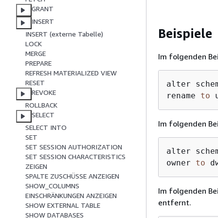
GRANT
INSERT
Beispiele
INSERT (externe Tabelle)
LOCK
MERGE
Im folgenden Be
PREPARE
REFRESH MATERIALIZED VIEW
RESET
alter schem
REVOKE
rename 
to
 
ROLLBACK
SELECT
Im folgenden Be
SELECT INTO
SET
SET SESSION AUTHORIZATION
alter schem
SET SESSION CHARACTERISTICS
owner 
to
 d
ZEIGEN
SPALTE ZUSCHÜSSE ANZEIGEN
SHOW_COLUMNS
Im folgenden Be
EINSCHRÄNKUNGEN ANZEIGEN
entfernt.
SHOW EXTERNAL TABLE
SHOW DATABASES