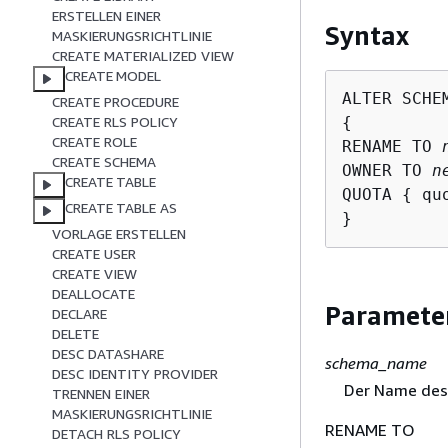
ERSTELLEN EINER
Syntax
MASKIERUNGSRICHTLINIE
CREATE MATERIALIZED VIEW
CREATE MODEL
ALTER SCHE
CREATE PROCEDURE
{
CREATE RLS POLICY
CREATE ROLE
RENAME TO 
CREATE SCHEMA
OWNER TO 
n
CREATE TABLE
QUOTA 
{
 qu
CREATE TABLE AS
}
VORLAGE ERSTELLEN
CREATE USER
CREATE VIEW
DEALLOCATE
Paramete
DECLARE
DELETE
DESC DATASHARE
schema_name
DESC IDENTITY PROVIDER
Der Name des
TRENNEN EINER
MASKIERUNGSRICHTLINIE
RENAME TO
DETACH RLS POLICY