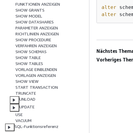
FUNKTIONEN ANZEIGEN
alter
 sche
SHOW GRANTS
alter
 sche
SHOW MODEL
SHOW DATASHARES
PARAMETER ANZEIGEN
RICHTLINIEN ANZEIGEN
SHOW PROCEDURE
VERFAHREN ANZEIGEN
Nächstes Thema
SHOW SCHEMAS
SHOW TABLE
Vorheriges The
SHOW TABLES
VORLAGE EINBLENDEN
VORLAGEN ANZEIGEN
SHOW VIEW
START TRANSACTION
TRUNCATE
UNLOAD
UPDATE
USE
VACUUM
SQL-Funktionsreferenz