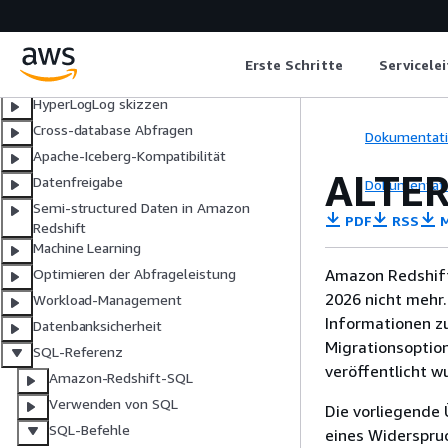
Abfragen von Daten mit
Verbundabfragen
Föderierte Berechtigungen
Erste Schritte
Servicele
Amazon Redshift Spectrum
HyperLogLog skizzen
Cross-database Abfragen
Dokumentat
Apache-Iceberg-Kompatibilität
ALTE
Datenfreigabe
Dokumentat
Semi-structured Daten in Amazon
PDF
RSS
M
Redshift
Machine Learning
Amazon Redshift
Optimieren der Abfrageleistung
2026 nicht mehr.
Workload-Management
Informationen z
Datenbanksicherheit
Migrationsoptio
SQL-Referenz
veröffentlicht w
Amazon-Redshift-SQL
Verwenden von SQL
Die vorliegende 
SQL-Befehle
eines Widerspru