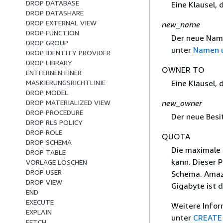
DROP DATABASE
Eine Klausel,
DROP DATASHARE
DROP EXTERNAL VIEW
new_name
DROP FUNCTION
Der neue Name
DROP GROUP
unter
Namen 
DROP IDENTITY PROVIDER
DROP LIBRARY
OWNER TO
ENTFERNEN EINER
Eine Klausel,
MASKIERUNGSRICHTLINIE
DROP MODEL
new_owner
DROP MATERIALIZED VIEW
DROP PROCEDURE
Der neue Besi
DROP RLS POLICY
DROP ROLE
QUOTA
DROP SCHEMA
Die maximale
DROP TABLE
kann. Dieser 
VORLAGE LÖSCHEN
DROP USER
Schema. Amazo
DROP VIEW
Gigabyte ist 
END
EXECUTE
Weitere Infor
EXPLAIN
unter
CREATE
FETCH