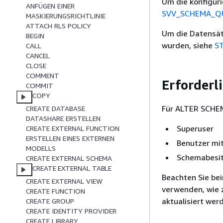
Um die konfigur
ANFÜGEN EINER
SVV_SCHEMA_Q
MASKIERUNGSRICHTLINIE
ATTACH RLS POLICY
Um die Datensät
BEGIN
wurden, siehe
S
CALL
CANCEL
CLOSE
COMMENT
Erforderl
COMMIT
COPY
Für ALTER SCHEM
CREATE DATABASE
DATASHARE ERSTELLEN
Superuser
CREATE EXTERNAL FUNCTION
ERSTELLEN EINES EXTERNEN
Benutzer mi
MODELLS
Schemabesit
CREATE EXTERNAL SCHEMA
CREATE EXTERNAL TABLE
Beachten Sie be
CREATE EXTERNAL VIEW
verwenden, wie z
CREATE FUNCTION
aktualisiert we
CREATE GROUP
CREATE IDENTITY PROVIDER
CREATE LIBRARY