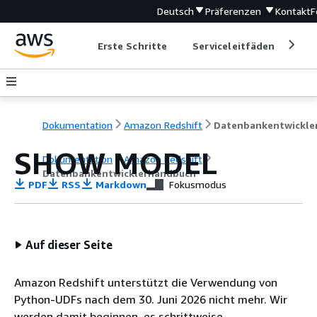
Deutsch
Präferenzen
Kontakt
F
Erste Schritte
Serviceleitfäden
Ent
Dokumentation
Amazon Redshift
SHOW MODEL
Dokumentation
Amazon Redshift
Datenbankentwicklerhandbuch
PDF
RSS
Markdown
Fokusmodus
Auf dieser Seite
Amazon Redshift unterstützt die Verwendung von
Python-UDFs nach dem 30. Juni 2026 nicht mehr. Wir
werden damit beginnen, es schrittweise