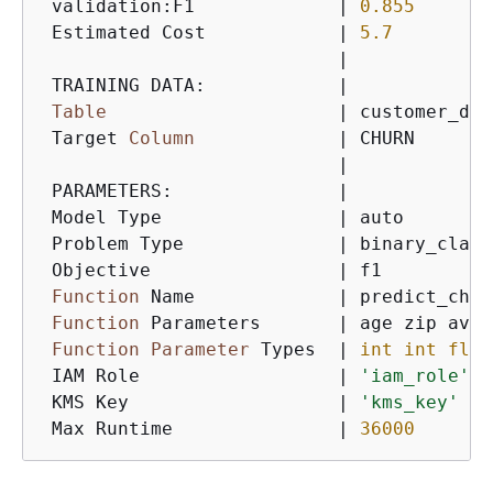
 validation:F1             
|
0.855
 Estimated Cost            
|
5.7
|
 TRAINING DATA:            
|
Table
|
 customer_data
 Target 
Column
|
 CHURN

|
 PARAMETERS:               
|
 Model Type                
|
 auto

 Problem Type              
|
 binary_class
 Objective                 
|
 f1

Function
 Name             
|
 predict_churn
Function
 Parameters       
|
 age zip aver
Function
Parameter
 Types  
|
int
int
floa
 IAM Role                  
|
'iam_role'
 KMS Key                   
|
'kms_key'
 Max Runtime               
|
36000