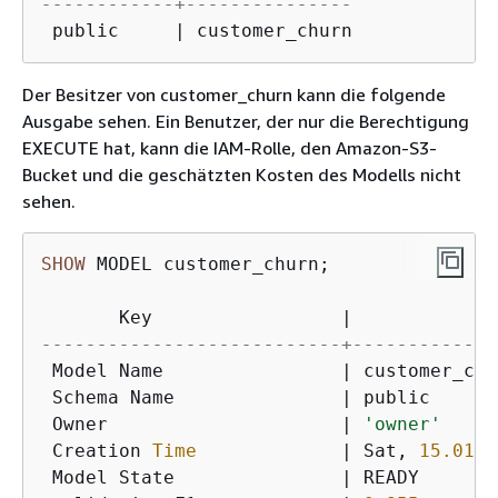
------------+---------------
 public     
|
 customer_churn
Der Besitzer von customer_churn kann die folgende
Ausgabe sehen. Ein Benutzer, der nur die Berechtigung
EXECUTE hat, kann die IAM-Rolle, den Amazon-S3-
Bucket und die geschätzten Kosten des Modells nicht
sehen.
SHOW
 MODEL customer_churn;

       Key                 
|
Va
---------------------------+-------------
 Model Name                
|
 customer_chu
 Schema Name               
|
 public

 Owner                     
|
'owner'
 Creation 
Time
|
 Sat, 
15.01
.2
 Model State               
|
 READY
