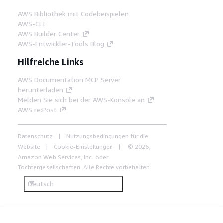
AWS Bibliothek mit Codebeispielen
AWS-CLI
AWS Builder Center
AWS-Entwickler-Tools Blog
Hilfreiche Links
AWS Documentation MCP Server
herunterladen
Melden Sie sich bei der AWS-Konsole an
AWS re:Post
Datenschutz
Nutzungsbedingungen für die
Website
Cookie-Einstellungen
© 2026,
Amazon Web Services, Inc. oder
Tochtergesellschaften. Alle Rechte vorbehalten.
Deutsch