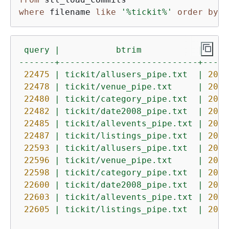
where
 filename 
like
'%tickit%'
order
by
 q
query
|
btrim
|
-------+---------------------------+-----
22475
|
tickit/allusers_pipe.txt
|
2013
22478
|
tickit/venue_pipe.txt
|
2013
22480
|
tickit/category_pipe.txt
|
2013
22482
|
tickit/date2008_pipe.txt
|
2013
22485
|
tickit/allevents_pipe.txt
|
2013
22487
|
tickit/listings_pipe.txt
|
2013
22593
|
tickit/allusers_pipe.txt
|
2013
22596
|
tickit/venue_pipe.txt
|
2013
22598
|
tickit/category_pipe.txt
|
2013
22600
|
tickit/date2008_pipe.txt
|
2013
22603
|
tickit/allevents_pipe.txt
|
2013
22605
|
tickit/listings_pipe.txt
|
2013