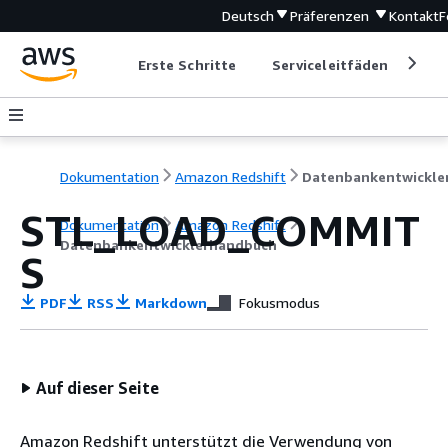
Deutsch
Präferenzen
Kontakt
F
Erste Schritte
Serviceleitfäden
Ent
Dokumentation
Amazon Redshift
STL_LOAD_COMMIT
Dokumentation
Amazon Redshift
Datenbankentwicklerhandbuch
S
PDF
RSS
Markdown
Fokusmodus
Auf dieser Seite
Amazon Redshift unterstützt die Verwendung von