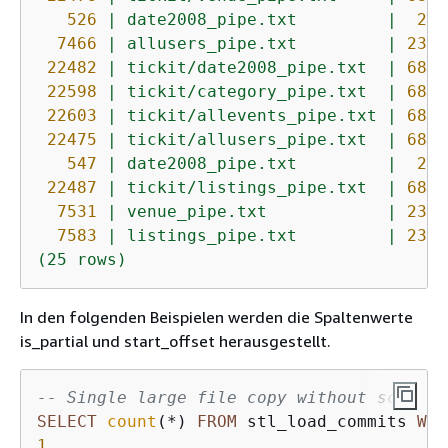
526
|
date2008_pipe.txt
|
257
7466
|
allusers_pipe.txt
|
2336
22482
|
tickit/date2008_pipe.txt
|
6806
22598
|
tickit/category_pipe.txt
|
6831
22603
|
tickit/allevents_pipe.txt
|
6831
22475
|
tickit/allusers_pipe.txt
|
6806
547
|
date2008_pipe.txt
|
257
22487
|
tickit/listings_pipe.txt
|
6807
7531
|
venue_pipe.txt
|
2339
7583
|
listings_pipe.txt
|
2344
(25
rows)
In den folgenden Beispielen werden die Spaltenwerte
is_partial und start_offset herausgestellt.
-- Single large file copy without scan ra
SELECT
count
(
*
) 
FROM
 stl_load_commits 
WHE
1