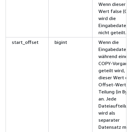
Wenn dieser
Wert false (0) i
wird die
Eingabedatei
nicht geteilt.
start_offset
bigint
Wenn die
Eingabedatei
während eines
COPY-Vorgang
geteilt wird, gi
dieser Wert de
Offset-Wert d
Teilung (in Byte
an. Jede
Dateiaufteilun
wird als
separater
Datensatz mit