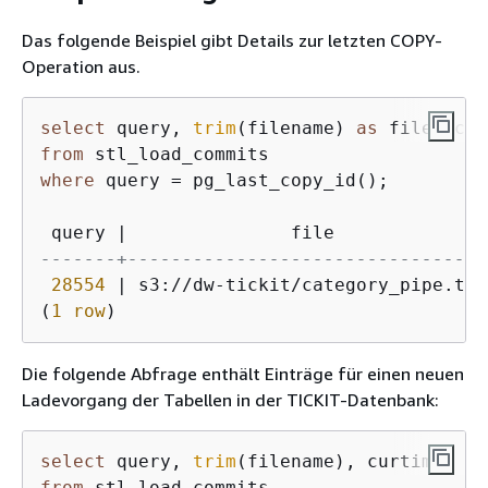
Das folgende Beispiel gibt Details zur letzten COPY-
Operation aus.
select
 query, 
trim
(filename) 
as
 file, cur
from
where
 query 
=
 pg_last_copy_id();

 query 
|
               file              
-------+---------------------------------
28554
|
 s3:
/
/
dw
-
tickit
/
category_pipe.txt
(
1
row
)
Die folgende Abfrage enthält Einträge für einen neuen
Ladevorgang der Tabellen in der TICKIT-Datenbank:
select
 query, 
trim
from