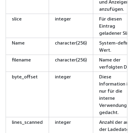
und Anzeigen
anzufügen.
slice
integer
Für diesen
Eintrag
geladener Slice
Name
character(256)
System-define
Wert.
filename
character(256)
Name der
verfolgten Date
byte_offset
integer
Diese
Information ist
nur für die
interne
Verwendung
gedacht.
lines_scanned
integer
Anzahl der aus
der Ladedatei