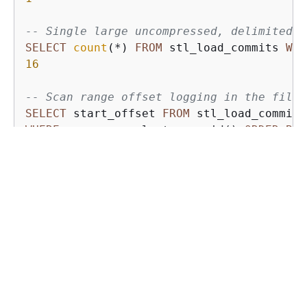
-- Single large uncompressed, delimited f
SELECT
count
(
*
) 
FROM
 stl_load_commits 
WHE
16
-- Scan range offset logging in the file 
SELECT
 start_offset 
FROM
WHERE
 query 
=
 pg_last_copy_id() 
ORDER
BY
0
67108864
134217728
201326592
268435456
335544320
402653184
469762048
536870912
603979776