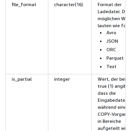
file_format
character(16)
Format der
Ladedatei. Die
möglichen Wer
lauten wie folg
Avro
JSON
ORC
Parquet
Text
is_partial
integer
Wert, der bei
true (1) angibt,
dass die
Eingabedatei
während eines
COPY-Vorgang
in Bereiche
aufgeteilt wird