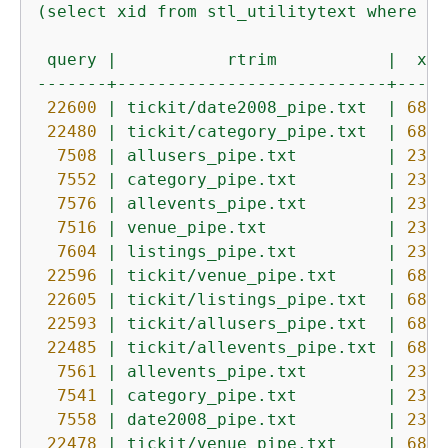
(select
xid
from
stl_utilitytext
where
xi
query
|
rtrim
|
xid
-------+---------------------------+-----
22600
|
tickit/date2008_pipe.txt
|
6831
22480
|
tickit/category_pipe.txt
|
6806
7508
|
allusers_pipe.txt
|
2336
7552
|
category_pipe.txt
|
2341
7576
|
allevents_pipe.txt
|
2342
7516
|
venue_pipe.txt
|
2339
7604
|
listings_pipe.txt
|
2344
22596
|
tickit/venue_pipe.txt
|
6830
22605
|
tickit/listings_pipe.txt
|
6831
22593
|
tickit/allusers_pipe.txt
|
6830
22485
|
tickit/allevents_pipe.txt
|
6807
7561
|
allevents_pipe.txt
|
2342
7541
|
category_pipe.txt
|
2341
7558
|
date2008_pipe.txt
|
2342
22478
|
tickit/venue_pipe.txt
|
6806