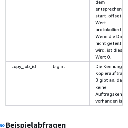
dem
entsprechende
start_offset-
Wert
protokolliert.
Wenn die Datei
nicht geteilt
wird, ist dieser
Wert 0.
copy_job_id
bigint
Die Kennung d
Kopierauftrags
gibt an, dass
0
keine
Auftragskennu
vorhanden ist.
Beispielabfragen