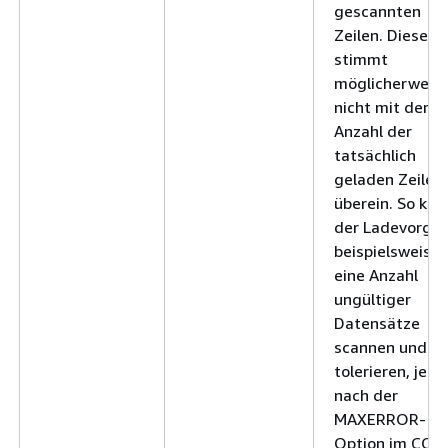
gescannten
Zeilen. Diese Z
stimmt
möglicherweis
nicht mit der
Anzahl der
tatsächlich
geladen Zeilen
überein. So kan
der Ladevorga
beispielsweise
eine Anzahl
ungültiger
Datensätze
scannen und
tolerieren, je
nach der
MAXERROR-
Option im COP