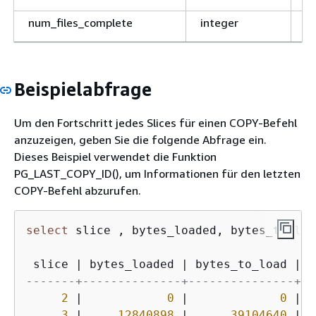
num_files_complete
integer
A
Da
d
g
Beispielabfrage
current_file
character(256)
N
d
Um den Fortschritt jedes Slices für einen COPY-Befehl
S
anzuzeigen, geben Sie die folgende Abfrage ein.
wi
Dieses Beispiel verwendet die Funktion
pct_complete
integer
V
PG_LAST_COPY_ID(), um Informationen für den letzten
a
COPY-Befehl abzurufen.
D
P
select
 slice , bytes_loaded, bytes_to_loa
 slice 
|
 bytes_loaded 
|
 bytes_to_load 
|
-------+--------------+---------------+--
2
|
0
|
0
|
3
|
12840898
|
39104640
|