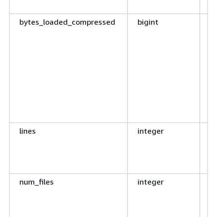
k
bytes_loaded_compressed
bigint
A
k
D
d
la
We
d
D
k
lines
integer
An
d
S
w
num_files
integer
A
Da
d
la