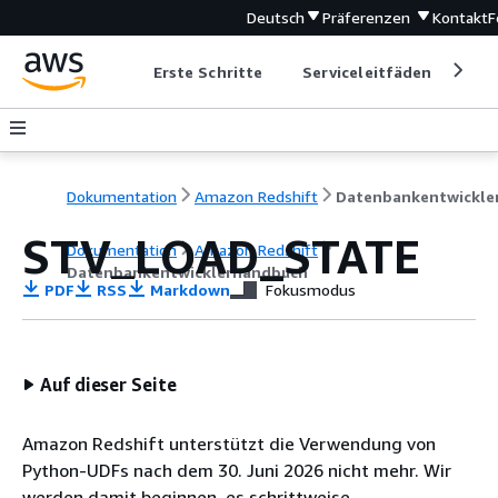
Deutsch
Präferenzen
Kontakt
F
Erste Schritte
Serviceleitfäden
Ent
Dokumentation
Amazon Redshift
STV_LOAD_STATE
Dokumentation
Amazon Redshift
Datenbankentwicklerhandbuch
PDF
RSS
Markdown
Fokusmodus
Auf dieser Seite
Amazon Redshift unterstützt die Verwendung von
Python-UDFs nach dem 30. Juni 2026 nicht mehr. Wir
werden damit beginnen, es schrittweise