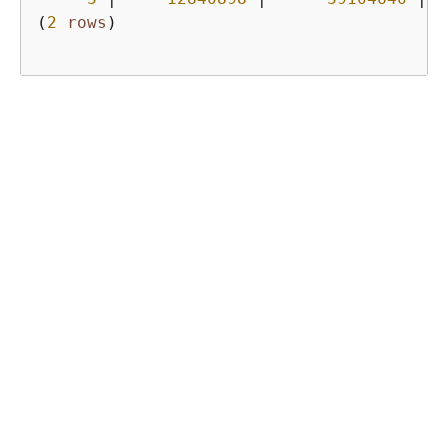
(
2
rows
)

Hat Ihnen diese Seite geholfen?
Ja
Nein
Feedback geben
Nächstes Thema:
STV_LOCKS
Vorheriges Thema:
STV_INFLIGHT