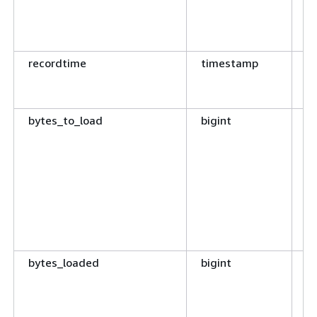
d
S
a
recordtime
timestamp
Z
Pr
d
bytes_to_load
bigint
G
By
d
la
We
d
D
k
bytes_loaded
bigint
An
d
S
w