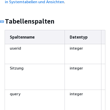
in Systemtabellen und Ansichten
.
Tabellenspalten
Spaltenname
Datentyp
B
userid
integer
I
d
ge
Sitzung
integer
S
P
d
d
query
integer
A
v
w