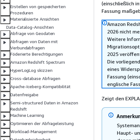
(einschließlich 
Erstellen von gespeicherten
Fassung maßgebl
Prozeduren
Materialisierte Ansichten
Amazon Redshi
Data-Catalog-Ansichten
2026 nicht me
Abfrage von Geodaten
Weitere Infor
Abfragen von Daten mit
Migrationsopt
Verbundabfragen
2025 veröffen
Föderierte Berechtigungen
Die vorliegend
Amazon Redshift Spectrum
eines Widersp
HyperLogLog skizzen
Fassung (einsc
Cross-database Abfragen
englische Fas
Apache-Iceberg-Kompatibilität
Datenfreigabe
Zeigt den EXPLAI
Semi-structured Daten in Amazon
Redshift
Machine Learning
Anmerku
Optimieren der Abfrageleistung
Systemans
Workload-Management
Haupt- un
Datenbanksicherheit