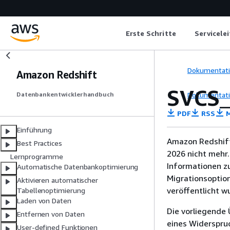
Erste Schritte
Servicele
Dokumentat
Amazon Redshift
SVCS
Dokumentat
Datenbankentwicklerhandbuch
PDF
RSS
M
Einführung
Amazon Redshift
Best Practices
2026 nicht mehr.
Lernprogramme
Informationen z
Automatische Datenbankoptimierung
Migrationsoptio
Aktivieren automatischer
veröffentlicht w
Tabellenoptimierung
Laden von Daten
Die vorliegende 
Entfernen von Daten
eines Widerspru
User-defined Funktionen