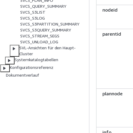
SVCS_PLAN_INFO
SVCS_QUERY_SUMMARY
nodeid
SVCS_S3LIST
SVCS_S3LOG
SVCS_S3PARTITION_SUMMARY
SVCS_S3QUERY_SUMMARY
parentid
SVCS_STREAM_SEGS
SVCS_UNLOAD_LOG
SVL-Ansichten für den Haupt-
Cluster
Systemkatalogtabellen
Konfigurationsreferenz
Dokumentverlauf
plannode
info