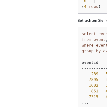
10
|
(
4
rows
)
Betrachten Sie 
select
eve
from
event
where
even
group
by
e
eventid |  
--------+--
289
 | 
7895
 | 
1602
 | 
851
 | 
7315
 | 
...