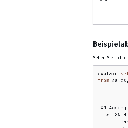
Beispiela
Sehen Sie sich d
explain 
se
from
 sales
          
----------
 XN Aggreg
-
>
  XN H
        Ha