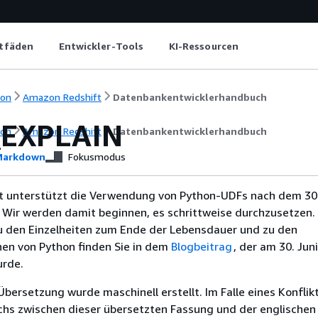
itfäden
Entwickler-Tools
KI-Ressourcen
ion
Amazon Redshift
Datenbankentwicklerhandbuch
_EXPLAIN
ion
Amazon Redshift
Datenbankentwicklerhandbuch
arkdown
Fokusmodus
 unterstützt die Verwendung von Python-UDFs nach dem 30.
 Wir werden damit beginnen, es schrittweise durchzusetzen.
u den Einzelheiten zum Ende der Lebensdauer und zu den
nen von Python finden Sie in dem
Blogbeitrag
, der am 30. Jun
urde.
Übersetzung wurde maschinell erstellt. Im Falle eines Konflik
chs zwischen dieser übersetzten Fassung und der englischen