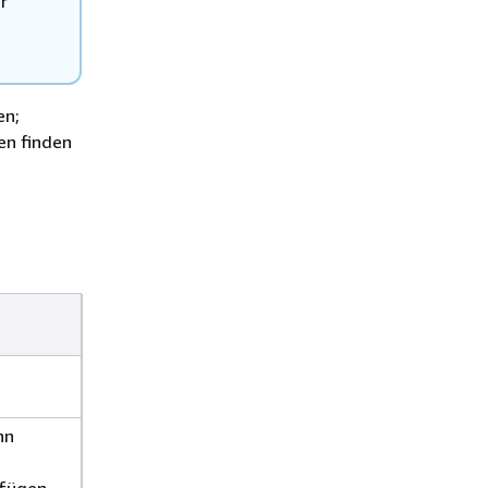
r
en;
en finden
nn