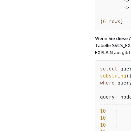
-
>
-
>
(
6
rows
)
Wenn Sie diese 
Tabelle SVCS_EXP
EXPLAIN ausgibt
select
 que
substring
(
where
 quer
query
|
 nod
-----+----
10
|
10
|
10
|