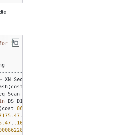
die
for
56
-----------------------
>
 XN Seq Scan 
on
ash(cost
=
87.98
.
.87
.9
eq Scan 
on
in
(cost
=
862286577.07
7175.47
.
.10008622871
5.47
.
.1000862287197
000862287197
.46
rows
=
87