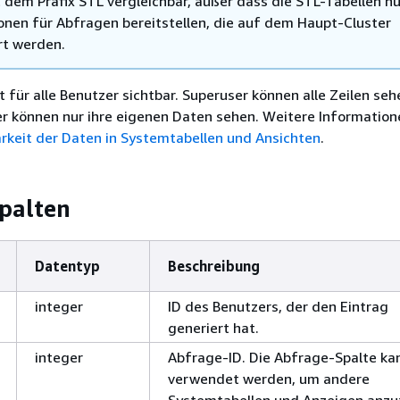
 dem Präfix STL vergleichbar, außer dass die STL-Tabellen nu
onen für Abfragen bereitstellen, die auf dem Haupt-Cluster
t werden.
 für alle Benutzer sichtbar. Superuser können alle Zeilen seh
r können nur ihre eigenen Daten sehen. Weitere Information
arkeit der Daten in Systemtabellen und Ansichten
.
palten
Datentyp
Beschreibung
integer
ID des Benutzers, der den Eintrag
generiert hat.
integer
Abfrage-ID. Die Abfrage-Spalte ka
verwendet werden, um andere