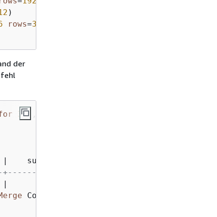
rows
=
192497
 width
=
12
)

12
)

6
rows
=
3766
 width
=
12
)

and der
efehl
for
30
 
|
-+-------------------
|
Merge