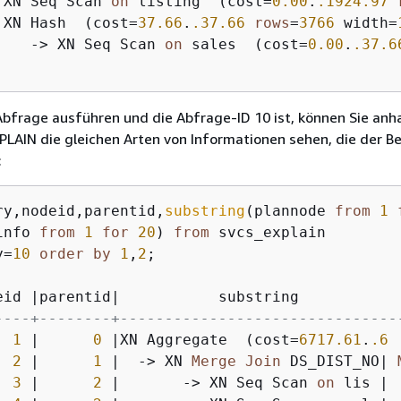
 XN Seq Scan 
on
 listing  (cost
=
0.00
.
.1924
.97
 XN Hash  (cost
=
37.66
.
.37
.66
rows
=
3766
 width
=
-
>
 XN Seq Scan 
on
 sales  (cost
=
0.00
.
.37
.6
Abfrage ausführen und die Abfrage-ID 10 ist, können Sie anh
LAIN die gleichen Arten von Informationen sehen, die der B
:
ry,nodeid,parentid,
substring
(plannode 
from
1
info 
from
1
for
20
) 
from
y
=
10
order
by
1
,
2
;

eid 
|
parentid
|
           substring           
----+--------+-------------------------------
1
|
0
|
XN Aggregate  (cost
=
6717.61
.
.6
2
|
1
|
-
>
 XN 
Merge
Join
 DS_DIST_NO
|
3
|
2
|
-
>
 XN Seq Scan 
on
 lis 
|