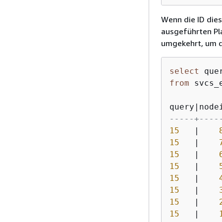
Wenn die ID dies
ausgeführten Pla
umgekehrt, um d
select
 que
from
 svcs_
query
|
node
-----+----
15
|
15
|
15
|
15
|
15
|
15
|
15
|
15
|