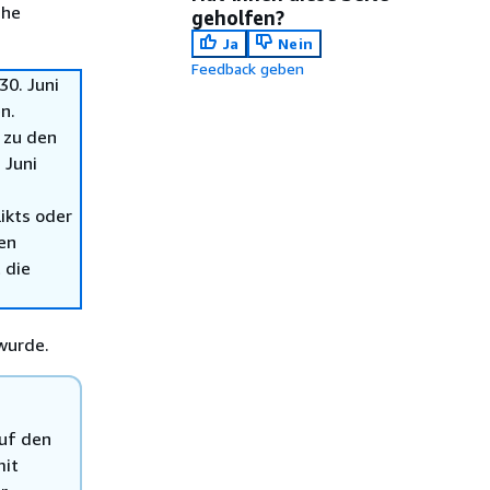
che
geholfen?
Ja
Nein
Feedback geben
0. Juni
n.
 zu den
 Juni
ikts oder
en
 die
wurde.
auf den
mit