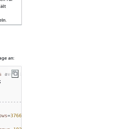
ält
ln.
age an:
s


-----------------------
ows
=
3766
 width
=
16
)
