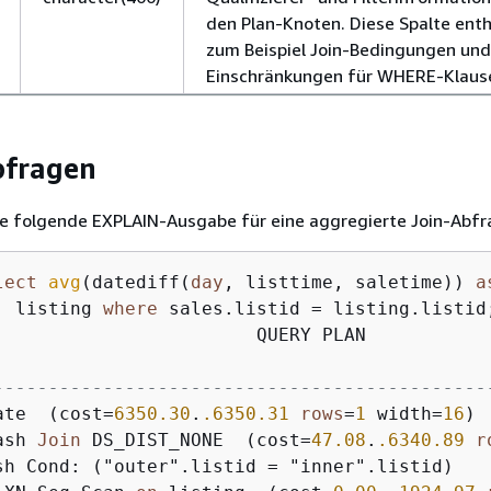
den Plan-Knoten. Diese Spalte enth
zum Beispiel Join-Bedingungen und
Einschränkungen für WHERE-Klause
bfragen
ie folgende EXPLAIN-Ausgabe für eine aggregierte Join-Abfr
lect
avg
(datediff(
day
, listtime, saletime)) 
a
, listing 
where
 sales.listid 
=
 listing.listid;
                        QUERY PLAN

---------------------------------------------
ate  (cost
=
6350.30
.
.6350
.31
rows
=
1
 width
=
16
)

ash 
Join
 DS_DIST_NONE  (cost
=
47.08
.
.6340
.89
r
sh Cond: ("outer".listid 
=
 "inner".listid)
