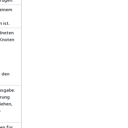
fügen.
 einem
 ist.
rdneten
 Knoten
n den
usgabe.
hrung
iehen,
-
nen für