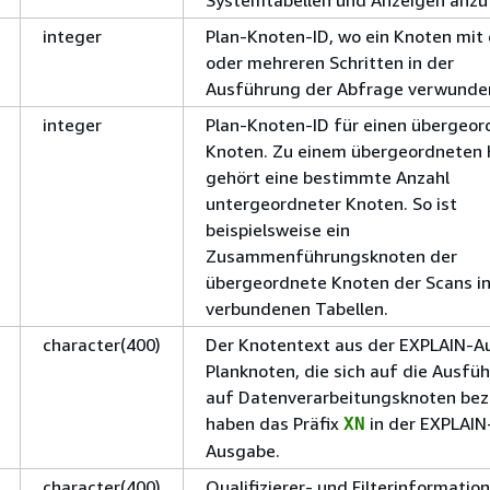
Systemtabellen und Anzeigen anzu
integer
Plan-Knoten-ID, wo ein Knoten mit
oder mehreren Schritten in der
Ausführung der Abfrage verwunden
integer
Plan-Knoten-ID für einen übergeo
Knoten. Zu einem übergeordneten
gehört eine bestimmte Anzahl
untergeordneter Knoten. So ist
beispielsweise ein
Zusammenführungsknoten der
übergeordnete Knoten der Scans i
verbundenen Tabellen.
character(400)
Der Knotentext aus der EXPLAIN-A
Planknoten, die sich auf die Ausfü
auf Datenverarbeitungsknoten bez
haben das Präfix
in der EXPLAIN
XN
Ausgabe.
character(400)
Qualifizierer- und Filterinformatio