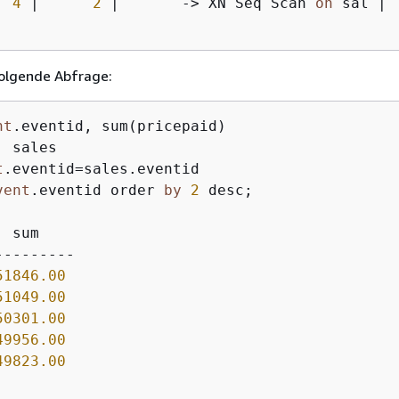
4
|
2
|
-
>
 XN Seq Scan 
on
 sal 
|
folgende Abfrage:
nt
t
vent
.eventid order 
by
2
 desc;

 sum

--------

51846.00
51049.00
50301.00
49956.00
49823.00