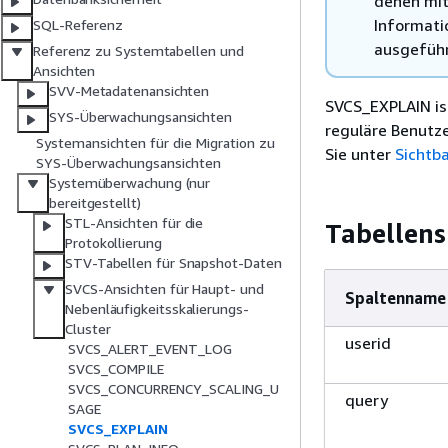
denen mit
Informati
SQL-Referenz
ausgeführ
Referenz zu Systemtabellen und
Ansichten
SVV-Metadatenansichten
SVCS_EXPLAIN ist
SYS-Überwachungsansichten
reguläre Benutze
Systemansichten für die Migration zu
Sie unter
Sichtb
SYS-Überwachungsansichten
Systemüberwachung (nur
bereitgestellt)
STL-Ansichten für die
Tabellens
Protokollierung
STV-Tabellen für Snapshot-Daten
SVCS-Ansichten für Haupt- und
Spaltenname
Nebenläufigkeitsskalierungs-
Cluster
userid
SVCS_ALERT_EVENT_LOG
SVCS_COMPILE
SVCS_CONCURRENCY_SCALING_U
query
SAGE
SVCS_EXPLAIN