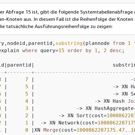
er Abfrage 15 ist, gibt die folgende Systemtabellenabfrage 
n-Knoten aus. In diesem Fall ist die Reihenfolge der Knoten
ie tatsächliche Ausführungsreihenfolge zu zeigen:
ry,nodeid,parentid,
substring
(plannode 
from
1
explain 
where
 query
=
15
order
by
1
, 
2
desc
;

id
|
parentid
|
--+--------+---------------------------------
8
|
7
|
-
7
|
5
|
-
>
 XN H
6
|
5
|
-
>
 XN S
5
|
4
|
-
>
 XN Hash 
Jo
4
|
3
|
-
>
 XN HashAggregate
3
|
2
|
-
>
 XN Sort(cost
=
100086228
2
|
1
|
-
>
 XN Network(cost
=
100086228717
1
|
0
|
XN 
Merge
(cost
=
1000862287175.47
.
.1