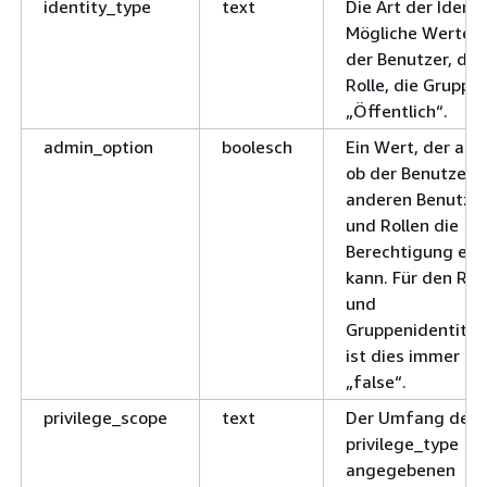
identity_type
text
Die Art der Identi
Mögliche Werte s
der Benutzer, die
Rolle, die Gruppe
„Öffentlich“.
admin_option
boolesch
Ein Wert, der ang
ob der Benutzer
anderen Benutze
und Rollen die
Berechtigung erte
kann. Für den Rol
und
Gruppenidentität
ist dies immer
„false“.
privilege_scope
text
Der Umfang der i
privilege_type
angegebenen