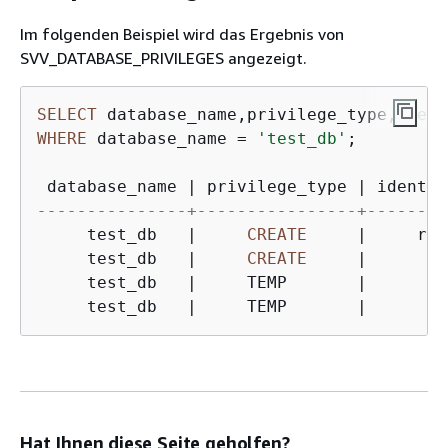
Im folgenden Beispiel wird das Ergebnis von
SVV_DATABASE_PRIVILEGES angezeigt.
SELECT
 database_name,privilege_type,ident
WHERE
 database_name 
=
'test_db'
;

 database_name 
|
 privilege_type 
|
 identit
---------------+----------------+--------
     test_db   
|
CREATE
|
     reg
     test_db   
|
CREATE
|
      ro
     test_db   
|
     TEMP       
|
      pu
     test_db   
|
     TEMP       
|
      ro
Hat Ihnen diese Seite geholfen?