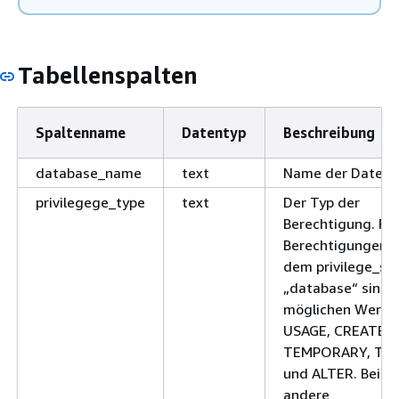
Tabellenspalten
Spaltenname
Datentyp
Beschreibung
database_name
text
Name der Datenb
privilegege_type
text
Der Typ der
Berechtigung. Für
Berechtigungen m
dem privilege_sc
„database“ sind 
möglichen Werte
USAGE, CREATE,
TEMPORARY, TE
und ALTER. Bei
andere