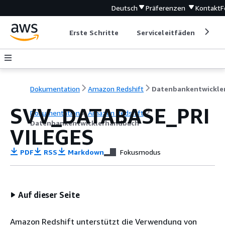
Deutsch
Präferenzen
Kontakt
F
Erste Schritte
Serviceleitfäden
Ent
Dokumentation
Amazon Redshift
SVV_DATABASE_PRI
Dokumentation
Amazon Redshift
Datenbankentwicklerhandbuch
VILEGES
PDF
RSS
Markdown
Fokusmodus
Auf dieser Seite
Amazon Redshift unterstützt die Verwendung von