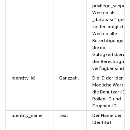
privilege_scope-
Werten als
„database“ gehö
zu den möglichen
Werten alle
Berechtigungstyp
die im
Gültigkeitsbereic
der Berechtigung
verfügbar sind.
identity_id
Ganzzahl
Die ID der Identit
Mögliche Werte s
die Benutzer-ID,
Rollen-ID und
Gruppen-ID.
identity_name
text
Der Name der
Identität.