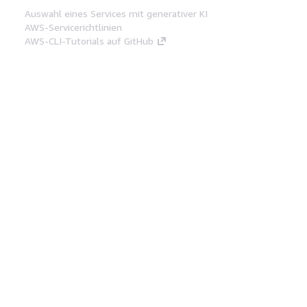
Auswahl eines Services mit generativer KI
AWS-Servicerichtlinien
AWS-CLI-Tutorials auf GitHub
Entwickler-Tools
AWS Bibliothek mit Codebeispielen
AWS-CLI
AWS Builder Center
AWS-Entwickler-Tools Blog
Hilfreiche Links
AWS Documentation MCP Server
herunterladen
Melden Sie sich bei der AWS-Konsole an
AWS re:Post
Datenschutz
Nutzungsbedingungen für die
Website
Cookie-Einstellungen
© 2026,
Amazon Web Services, Inc. oder
Tochtergesellschaften. Alle Rechte vorbehalten.