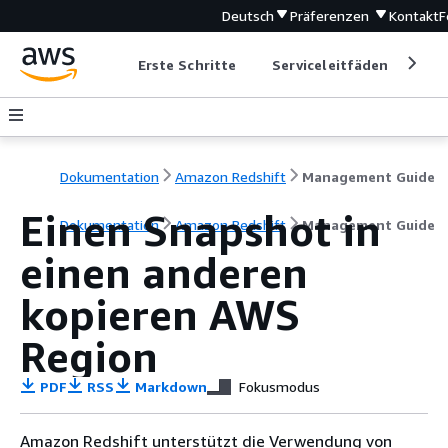
Deutsch
Präferenzen
Kontakt
F
Erste Schritte
Serviceleitfäden
Ent
Dokumentation
Amazon Redshift
Management Guide
Einen Snapshot in
Dokumentation
Amazon Redshift
Management Guide
einen anderen
kopieren AWS
Region
PDF
RSS
Markdown
Fokusmodus
Amazon Redshift unterstützt die Verwendung von