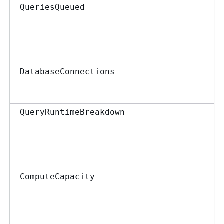
QueriesQueued
DatabaseConnections
QueryRuntimeBreakdown
ComputeCapacity