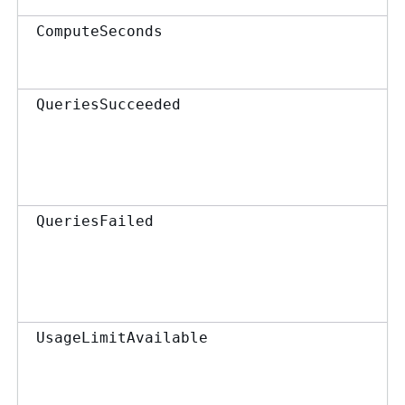
ComputeSeconds
QueriesSucceeded
QueriesFailed
UsageLimitAvailable