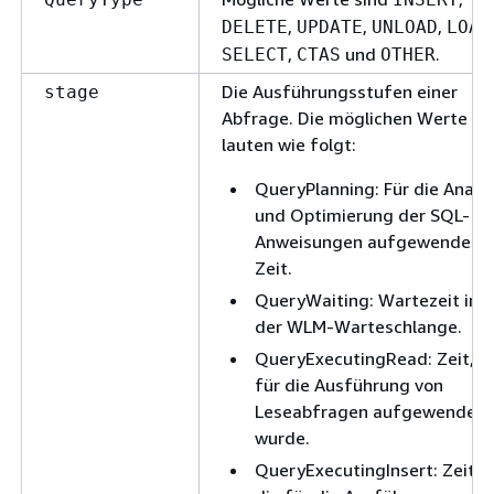
,
,
,
DELETE
UPDATE
UNLOAD
LOAD
,
und
.
SELECT
CTAS
OTHER
Die Ausführungsstufen einer
stage
Abfrage. Die möglichen Werte
lauten wie folgt:
QueryPlanning: Für die Analy
und Optimierung der SQL-
Anweisungen aufgewendete
Zeit.
QueryWaiting: Wartezeit in
der WLM-Warteschlange.
QueryExecutingRead: Zeit, d
für die Ausführung von
Leseabfragen aufgewendet
wurde.
QueryExecutingInsert: Zeit,