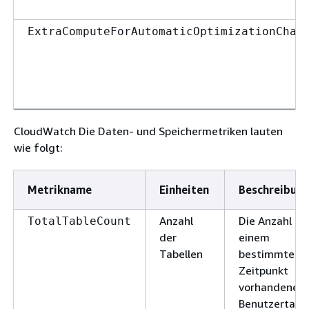
ExtraComputeForAutomaticOptimizationChar
CloudWatch Die Daten- und Speichermetriken lauten
wie folgt:
Metrikname
Einheiten
Beschreibun
Anzahl
Die Anzahl de
TotalTableCount
der
einem
Tabellen
bestimmten
Zeitpunkt
vorhandenen
Benutzertabel