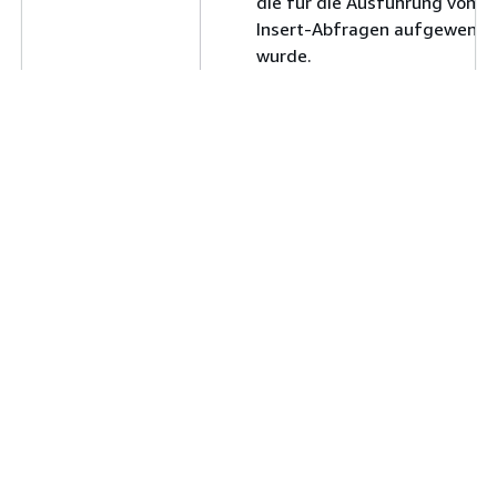
die für die Ausführung von
Insert-Abfragen aufgewende
wurde.
QueryExecutingDelete: Zeit,
die für die Ausführung von
Löschabfragen aufgewendet
wurde.
QueryExecutingUpdate:
Zeitaufwand für die
Ausführung von
Aktualisierungsabfragen.
QueryExecutingCtas: Zeit, di
für die Ausführung von
Abfragen zum Erstellen von
Tabellen als Abfragen
aufgewendet wurde.
QueryExecutingUnload: Zeit,
die für die Ausführung von