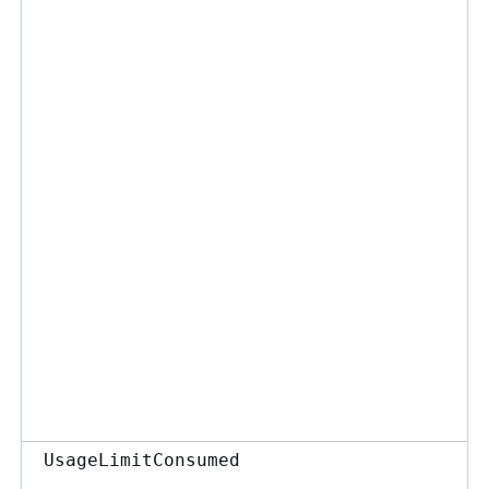
UsageLimitConsumed