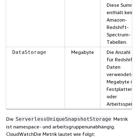
Diese Summe
enthält keine
Amazon-
Redshift-
Spectrum-
Tabellen.
Megabyte
Die Anzahl de
DataStorage
für Redshift-
Daten
verwendeten
Megabyte im
Festplatten-
oder
Arbeitsspeich
Die
Metrik
ServerlessUniqueSnapshotStorage
ist namespace- und arbeitsgruppenunabhängig.
CloudWatchDie Metrik lautet wie folgt: