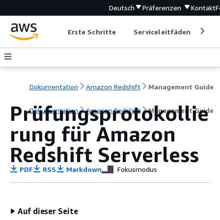
Deutsch
Präferenzen
Kontakt
F
Erste Schritte
Serviceleitfäden
Ent
Dokumentation
Amazon Redshift
Management Guide
Prüfungsprotokollie
Dokumentation
Amazon Redshift
Management Guide
rung für Amazon
Redshift Serverless
PDF
RSS
Markdown
Fokusmodus
Auf dieser Seite