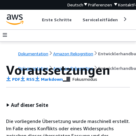
Deutsch
Präferenzen
Kontakt
F
Erste Schritte
Serviceleitfäden
Ent
Dokumentation
Amazon Rekognition
Entwicklerhandb
Voraussetzungen
Dokumentation
Amazon Rekognition
Entwicklerhandb
PDF
RSS
Markdown
Fokusmodus
Auf dieser Seite
Die vorliegende Übersetzung wurde maschinell erstellt.
Im Falle eines Konflikts oder eines Widerspruchs
zwischen dieser übersetzten Fassung und der