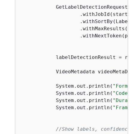
            GetLabelDetectionRequest l
                    .withJobId(startJob
                    .withSortBy(LabelD
                    .withMaxResults(ma
                    .withNextToken(pag
            labelDetectionResult = rek
            VideoMetadata videoMetaDat
            System.out.println(
"Format
            System.out.println(
"Codec:
            System.out.println(
"Durati
            System.out.println(
"FrameR
//Show labels, confidence 