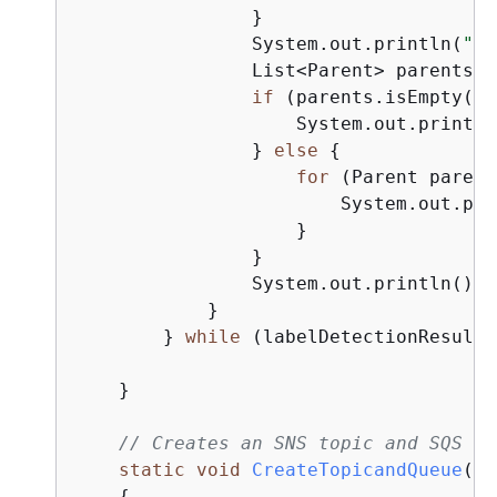
                }

                System.out.println(
"  
                List<Parent> parents =
if
 (parents.isEmpty())
                    System.out.println
                } 
else
{
for
 (Parent parent
                        System.out.pri
                    }

                }

                System.out.println();

            }

        } 
while
 (labelDetectionResult 
    } 

// Creates an SNS topic and SQS qu
static
void
CreateTopicandQueue
()
{