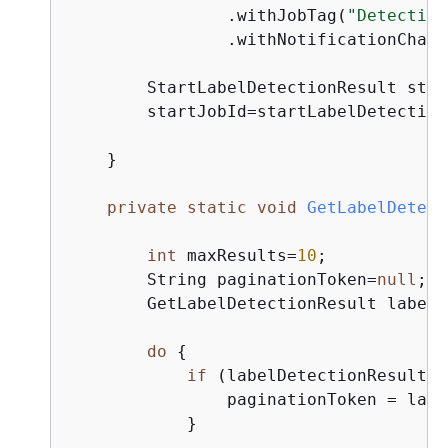
                .withJobTag(
"Detecting
                .withNotificationChann
        StartLabelDetectionResult star
        startJobId=startLabelDetection
    }

private
static
void
GetLabelDetect
int
 maxResults=
10
;

        String paginationToken=
null
;

        GetLabelDetectionResult labelD
do
{
if
 (labelDetectionResult !
                paginationToken = labe
            }
