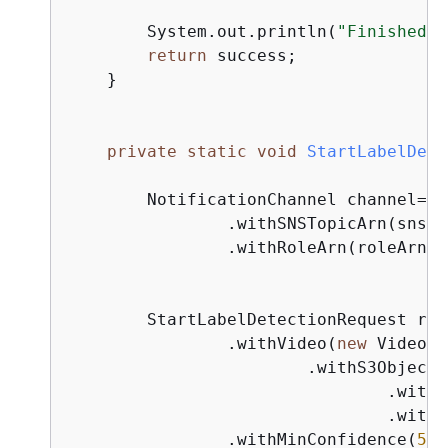
        System.out.println(
"Finished p
return
 success;

    }

private
static
void
StartLabelDete
        NotificationChannel channel= 
n
                .withSNSTopicArn(snsTo
                .withRoleArn(roleArn);

        StartLabelDetectionRequest req
                .withVideo(
new
 Video()

                        .withS3Object(
                                .withB
                                .withN
                .withMinConfidence(
50F