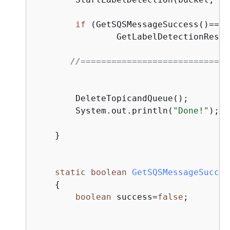
if
 (GetSQSMessageSuccess()==
tr
        	GetLabelDetectionResults();

//=============================
        DeleteTopicandQueue();

        System.out.println(
"Done!"
);

    }

static
boolean
GetSQSMessageSucces
{
boolean
 success=
false
;
