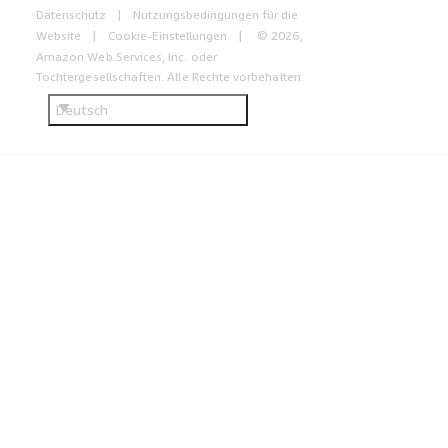
Datenschutz
Nutzungsbedingungen für die
Website
Cookie-Einstellungen
© 2026,
Amazon Web Services, Inc. oder
Tochtergesellschaften. Alle Rechte vorbehalten.
Deutsch