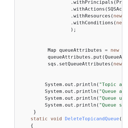
                  .withPrincipals(Prin
                  .withActions(SQSActi
                  .withResources(
new
 R
                  .withConditions(
new
 
                  );

          Map queueAttributes = 
new
 Ha
          queueAttributes.put(QueueAtt
          sqs.setQueueAttributes(
new
 S
         System.out.println(
"Topic arn
         System.out.println(
"Queue arn
         System.out.println(
"Queue url
         System.out.println(
"Queue sub
     }

static
void
DeleteTopicandQueue
()
{