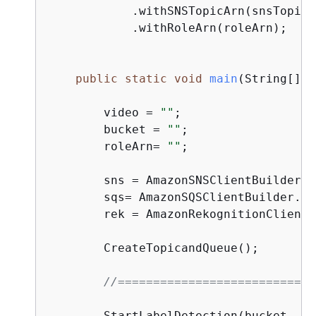
            .withSNSTopicArn(snsTopicAr
            .withRoleArn(roleArn);

public
static
void
main
(String[] a
        video = 
""
;

        bucket = 
""
;

        roleArn= 
""
;

        sns = AmazonSNSClientBuilder.d
        sqs= AmazonSQSClientBuilder.de
        rek = AmazonRekognitionClientB
        CreateTopicandQueue();

//============================
        StartLabelDetection(bucket, vi