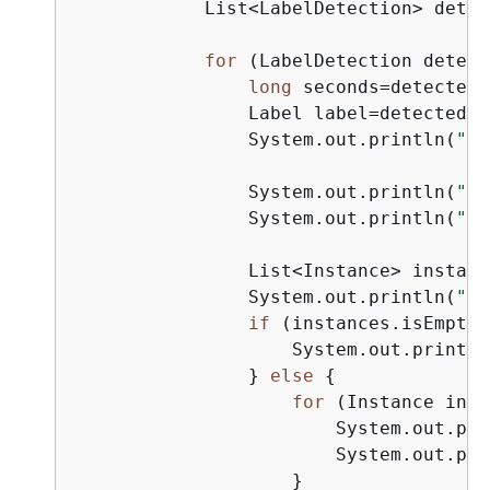
            List<LabelDetection> detec
for
 (LabelDetection detect
long
 seconds=detectedL
                Label label=detectedLa
                System.out.println(
"Mi
                System.out.println(
"  
                System.out.println(
"  
                List<Instance> instanc
                System.out.println(
"  
if
 (instances.isEmpty(
                    System.out.println
                } 
else
{
for
 (Instance inst
                        System.out.pri
                        System.out.pri
                    }
