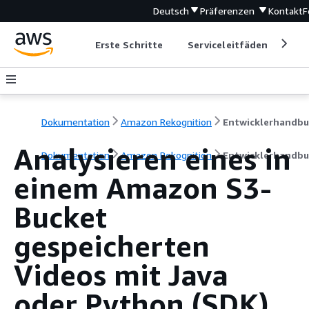
Deutsch
Präferenzen
Kontakt
F
Erste Schritte
Serviceleitfäden
Ent
Dokumentation
Amazon Rekognition
Entwicklerhandb
Analysieren eines in
Dokumentation
Amazon Rekognition
Entwicklerhandb
einem Amazon S3-
Bucket
gespeicherten
Videos mit Java
oder Python (SDK)