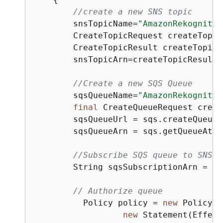
//create a new SNS topic
        snsTopicName=
"AmazonRekognitio
        CreateTopicRequest createTopic
        CreateTopicResult createTopicR
        snsTopicArn=createTopicResult.
//Create a new SQS Queue
        sqsQueueName=
"AmazonRekognitio
final
 CreateQueueRequest creat
        sqsQueueUrl = sqs.createQueue(
        sqsQueueArn = sqs.getQueueAttr
//Subscribe SQS queue to SNS t
        String sqsSubscriptionArn = sn
// Authorize queue
          Policy policy = 
new
 Policy()
new
 Statement(Effect