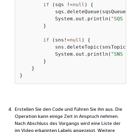
if
 (sqs !=
null
) 
{
            sqs.deleteQueue(sqsQueueUrl
            System.out.println(
"SQS qu
        }

if
 (sns!=
null
) 
{
            sns.deleteTopic(snsTopicArn
            System.out.println(
"SNS to
        }

    }

}
Erstellen Sie den Code und führen Sie ihn aus. Die
Operation kann einige Zeit in Anspruch nehmen.
Nach Abschluss des Vorgangs wird eine Liste der
im Video erkannten Labels angezeigt. Weitere