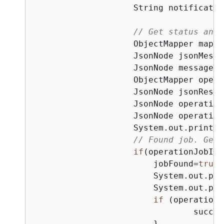
                    String notificatio
// Get status and 
                    ObjectMapper mappe
                    JsonNode jsonMessa
                    JsonNode messageBo
                    ObjectMapper opera
                    JsonNode jsonResul
                    JsonNode operation
                    JsonNode operation
                    System.out.println
// Found job. Get 
if
(operationJobId.
                        jobFound=
true
;

                        System.out.pri
                        System.out.pri
if
 (operationS
                        	
                        }
