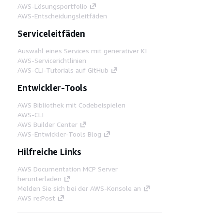
AWS-Lösungsportfolio
AWS-Entscheidungsleitfäden
Serviceleitfäden
Auswahl eines Services mit generativer KI
AWS-Servicerichtlinien
AWS-CLI-Tutorials auf GitHub
Entwickler-Tools
AWS Bibliothek mit Codebeispielen
AWS-CLI
AWS Builder Center
AWS-Entwickler-Tools Blog
Hilfreiche Links
AWS Documentation MCP Server
herunterladen
Melden Sie sich bei der AWS-Konsole an
AWS re:Post