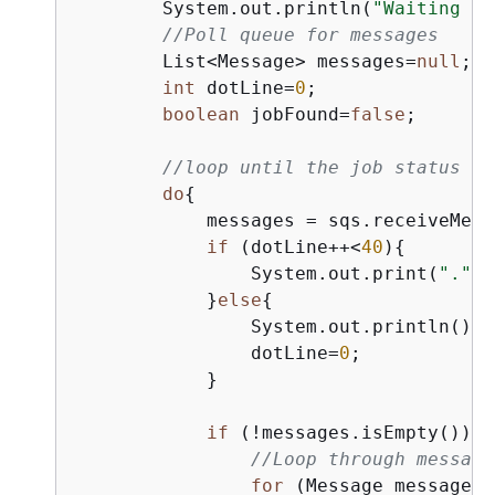
        System.out.println(
"Waiting fo
//Poll queue for messages
        List<Message> messages=
null
;

int
 dotLine=
0
;

boolean
 jobFound=
false
;

//loop until the job status is
do
{
            messages = sqs.receiveMess
if
 (dotLine++<
40
)
{
                System.out.print(
"."
);

            }
else
{
                System.out.println();

                dotLine=
0
;

            }

if
 (!messages.isEmpty()) 
{
//Loop through message
for
 (Message message: 