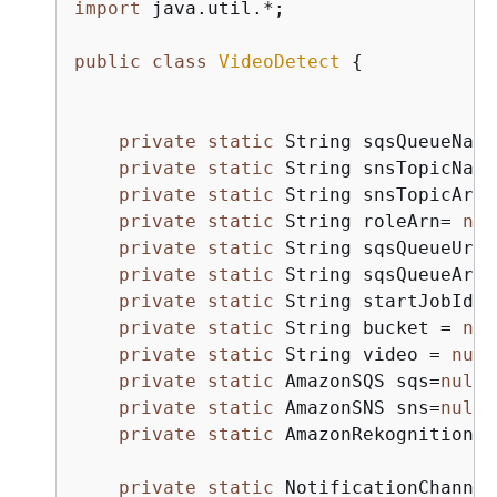
import
 java.util.*;

public
class
VideoDetect
{
private
static
 String sqsQueueName
private
static
 String snsTopicName
private
static
 String snsTopicArn 
private
static
 String roleArn= 
nul
private
static
 String sqsQueueUrl 
private
static
 String sqsQueueArn 
private
static
 String startJobId =
private
static
 String bucket = 
nul
private
static
 String video = 
null
private
static
 AmazonSQS sqs=
null
;

private
static
 AmazonSNS sns=
null
;

private
static
 AmazonRekognition r
private
static
 NotificationChannel