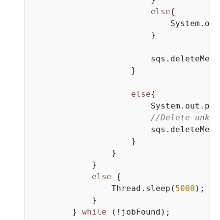
else
{
                            System.out
                        }

                        sqs.deleteMess
                    }

else
{
                        System.out.pri
//Delete unkno
                        sqs.deleteMess
                    }

                }

            }

else
{
                Thread.sleep(
5000
);

            }

        } 
while
 (!jobFound);
