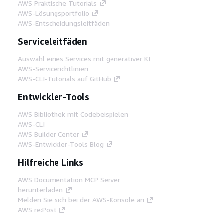
AWS Praktische Tutorials
AWS-Lösungsportfolio
AWS-Entscheidungsleitfäden
Serviceleitfäden
Auswahl eines Services mit generativer KI
AWS-Servicerichtlinien
AWS-CLI-Tutorials auf GitHub
Entwickler-Tools
AWS Bibliothek mit Codebeispielen
AWS-CLI
AWS Builder Center
AWS-Entwickler-Tools Blog
Hilfreiche Links
AWS Documentation MCP Server
herunterladen
Melden Sie sich bei der AWS-Konsole an
AWS re:Post