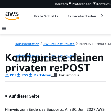
Deutsch
Präferenzen
Kontakt
F
Erste Schritte
Serviceleitfäden
Ent
Dokumentation
AWS re:Post Private
Konfiguriere deinen
Dokumentation
AWS re:Post Private
Re:POST Private Administrationshandbuch
privaten re:POST
PDF
RSS
Markdown
Fokusmodus
Auf dieser Seite
Hinweis zum Ende des Supports: Am 30. Juni 2027 AWS