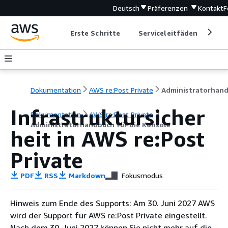
Deutsch
Präferenzen
Kontakt
F
Erste Schritte
Serviceleitfäden
Ent
Dokumentation
AWS re:Post Private
Infrastruktursicher
Dokumentation
AWS re:Post Private
Administratorhandbuch für die Konsole
heit in AWS re:Post
Private
PDF
RSS
Markdown
Fokusmodus
Hinweis zum Ende des Supports: Am 30. Juni 2027 AWS
wird der Support für AWS re:Post Private eingestellt.
Nach dem 30. Juni 2027 können Sie nicht mehr auf die