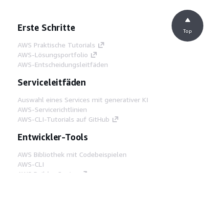
Erste Schritte
Top
AWS Praktische Tutorials
AWS-Lösungsportfolio
AWS-Entscheidungsleitfäden
Serviceleitfäden
Auswahl eines Services mit generativer KI
AWS-Servicerichtlinien
AWS-CLI-Tutorials auf GitHub
Entwickler-Tools
AWS Bibliothek mit Codebeispielen
AWS-CLI
AWS Builder Center
AWS-Entwickler-Tools Blog
Hilfreiche Links
AWS Documentation MCP Server