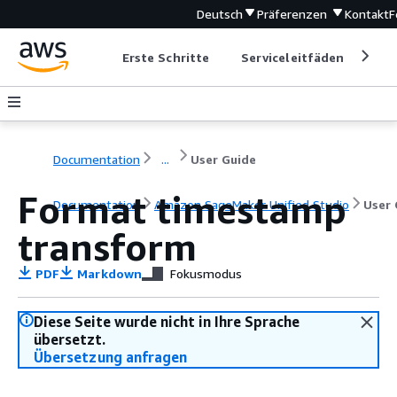
Deutsch
Präferenzen
Kontakt
F
Erste Schritte
Serviceleitfäden
Ent
Documentation
...
User Guide
Format timestamp
Documentation
Amazon SageMaker Unified Studio
User 
transform
PDF
Markdown
Fokusmodus
Diese Seite wurde nicht in Ihre Sprache
übersetzt.
Übersetzung anfragen