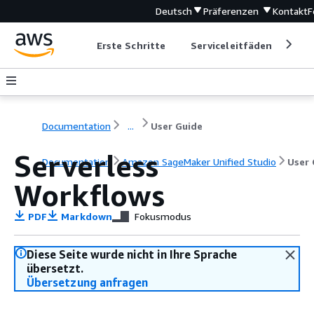
Deutsch
Präferenzen
Kontakt
F
Erste Schritte
Serviceleitfäden
Ent
Documentation
...
User Guide
Serverless
Documentation
Amazon SageMaker Unified Studio
User 
Workflows
PDF
Markdown
Fokusmodus
Diese Seite wurde nicht in Ihre Sprache
übersetzt.
Übersetzung anfragen