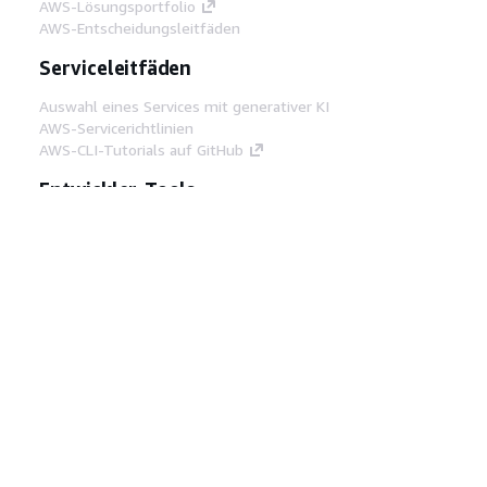
AWS-Lösungsportfolio
AWS-Entscheidungsleitfäden
Serviceleitfäden
Auswahl eines Services mit generativer KI
AWS-Servicerichtlinien
AWS-CLI-Tutorials auf GitHub
Entwickler-Tools
AWS Bibliothek mit Codebeispielen
AWS-CLI
AWS Builder Center
AWS-Entwickler-Tools Blog
Hilfreiche Links
AWS Documentation MCP Server
herunterladen
Melden Sie sich bei der AWS-Konsole an
AWS re:Post