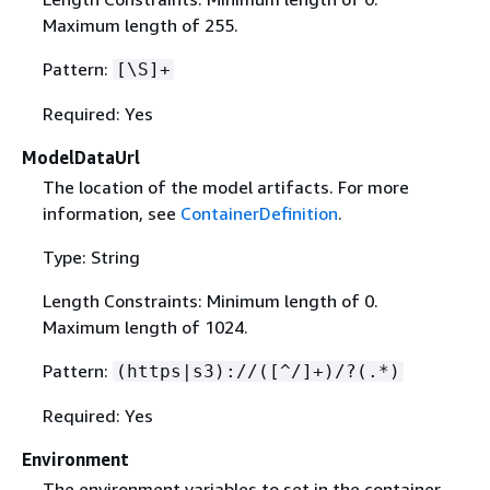
Maximum length of 255.
Pattern:
[\S]+
Required: Yes
ModelDataUrl
The location of the model artifacts. For more
information, see
ContainerDefinition
.
Type: String
Length Constraints: Minimum length of 0.
Maximum length of 1024.
Pattern:
(https|s3)://([^/]+)/?(.*)
Required: Yes
Environment
The environment variables to set in the container.