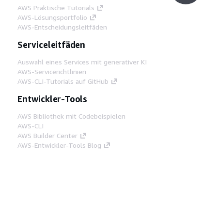
AWS Praktische Tutorials
AWS-Lösungsportfolio
AWS-Entscheidungsleitfäden
Serviceleitfäden
Auswahl eines Services mit generativer KI
AWS-Servicerichtlinien
AWS-CLI-Tutorials auf GitHub
Entwickler-Tools
AWS Bibliothek mit Codebeispielen
AWS-CLI
AWS Builder Center
AWS-Entwickler-Tools Blog
Hilfreiche Links
AWS Documentation MCP Server
herunterladen
Melden Sie sich bei der AWS-Konsole an
AWS re:Post