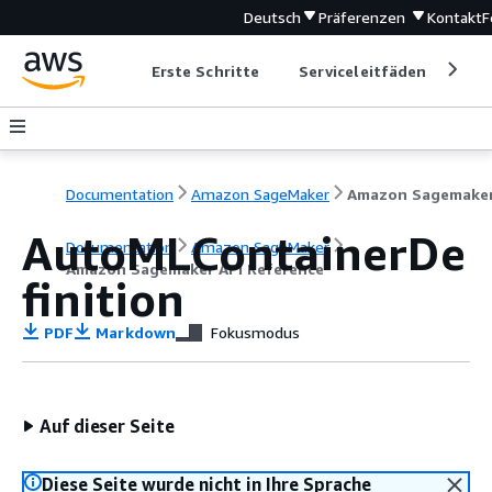
Deutsch
Präferenzen
Kontakt
F
Erste Schritte
Serviceleitfäden
Ent
Documentation
Amazon SageMaker
AutoMLContainerDe
Documentation
Amazon SageMaker
Amazon Sagemaker API Reference
finition
PDF
Markdown
Fokusmodus
Auf dieser Seite
Diese Seite wurde nicht in Ihre Sprache