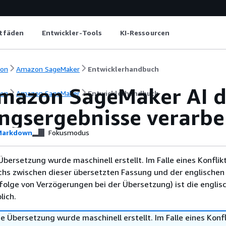
itfäden
Entwickler-Tools
KI-Ressourcen
ion
Amazon SageMaker
Entwicklerhandbuch
mazon SageMaker AI d
ion
Amazon SageMaker
Entwicklerhandbuch
ingsergebnisse verarbe
arkdown
Fokusmodus
Übersetzung wurde maschinell erstellt. Im Falle eines Konflik
chs zwischen dieser übersetzten Fassung und der englischen
infolge von Verzögerungen bei der Übersetzung) ist die englis
ich.
e Übersetzung wurde maschinell erstellt. Im Falle eines Konfl