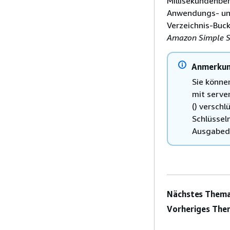
Millisekundenber
Anwendungs- und
Verzeichnis-Buck
Amazon Simple S
Anmerku
Sie könne
mit serve
() versch
Schlüssel
Ausgabeda
Nächstes Thema
Vorheriges The