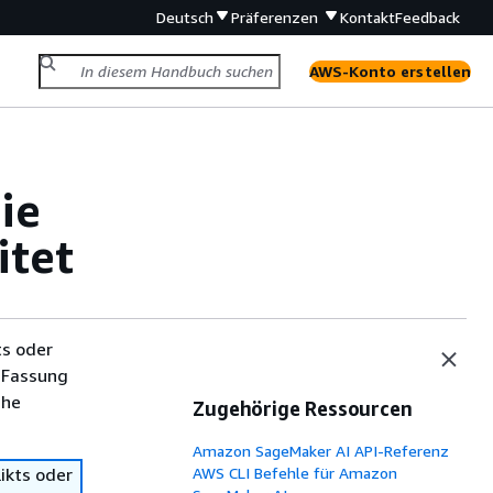
Deutsch
Präferenzen
Kontakt
Feedback
AWS-Konto erstellen
ie
itet
ts oder
 Fassung
che
Zugehörige Ressourcen
Amazon SageMaker AI API-Referenz
ikts oder
AWS CLI Befehle für Amazon