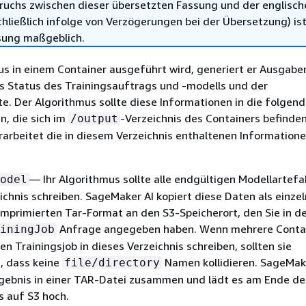
ruchs zwischen dieser übersetzten Fassung und der englisch
hließlich infolge von Verzögerungen bei der Übersetzung) ist
sung maßgeblich.
us in einem Container ausgeführt wird, generiert er Ausgabe
es Status des Trainingsauftrags und -modells und der
. Der Algorithmus sollte diese Informationen in die folgen
n, die sich im
-Verzeichnis des Containers befinde
/output
arbeitet die in diesem Verzeichnis enthaltenen Informatione
— Ihr Algorithmus sollte alle endgültigen Modellartefa
odel
ichnis schreiben. SageMaker AI kopiert diese Daten als einze
mprimierten Tar-Format an den S3-Speicherort, den Sie in d
Anfrage angegeben haben. Wenn mehrere Contai
iningJob
en Trainingsjob in dieses Verzeichnis schreiben, sollten sie
n, dass keine
Namen kollidieren. SageMak
file/directory
rgebnis in einer TAR-Datei zusammen und lädt es am Ende de
s auf S3 hoch.