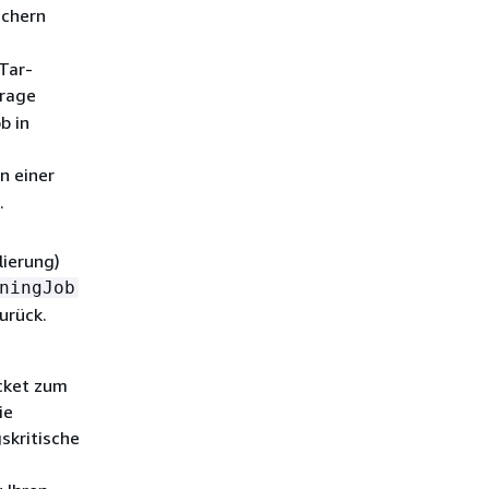
ichern
Tar-
rage
b in
n einer
.
lierung)
ningJob
urück.
cket zum
ie
skritische