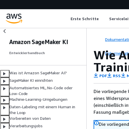
Erste Schritte
Servicele
Dokumentat
Amazon SageMaker KI
Wie A
Dokumentat
Entwicklerhandbuch
Train
Was ist Amazon SageMaker AI?
PDF
RSS
M
SageMaker KI einrichten
Automatisiertes ML, No-Code oder
Die vorliegende 
Low-Code
eines Widerspru
Machine-Learning-Umgebungen
(einschließlich 
Daten-Labeling mit einem Human in
Fassung maßgebl
the Loop
Vorbereiten von Daten
Die vorliegend
Verarbeitungsjobs