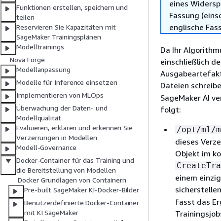
eines Widersp
Funktionen erstellen, speichern und
Fassung (einsc
teilen
englische Fas
Reservieren Sie Kapazitäten mit
SageMaker Trainingsplänen
Modelltrainings
Da Ihr Algorithm
Nova Forge
einschließlich d
Modellanpassung
Ausgabeartefakte
Modelle für Inference einsetzen
Dateien schreibe
Implementieren von MLOps
SageMaker AI ver
Überwachung der Daten- und
folgt:
Modellqualität
Evaluieren, erklären und erkennen Sie
/opt/ml/m
Verzerrungen in Modellen
dieses Verze
Modell-Governance
Objekt im ko
Docker-Container für das Training und
CreateTra
die Bereitstellung von Modellen
einem einzig
Docker Grundlagen von Containern
sicherstelle
Pre-built SageMaker KI-Docker-Bilder
fasst das E
Benutzerdefinierte Docker-Container
mit KI SageMaker
Trainingsjob