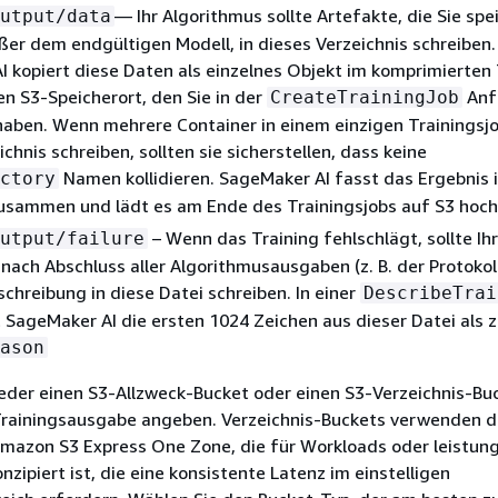
— Ihr Algorithmus sollte Artefakte, die Sie spe
utput/data
er dem endgültigen Modell, in dieses Verzeichnis schreiben.
 kopiert diese Daten als einzelnes Objekt im komprimierten 
n S3-Speicherort, den Sie in der
Anf
CreateTrainingJob
aben. Wenn mehrere Container in einem einzigen Trainingsjo
chnis schreiben, sollten sie sicherstellen, dass keine
Namen kollidieren. SageMaker AI fasst das Ergebnis i
ctory
usammen und lädt es am Ende des Trainingsjobs auf S3 hoch
– Wenn das Training fehlschlägt, sollte Ihr
utput/failure
nach Abschluss aller Algorithmusausgaben (z. B. der Protokol
schreibung in diese Datei schreiben. In einer
DescribeTrai
 SageMaker AI die ersten 1024 Zeichen aus dieser Datei als z
ason
eder einen S3-Allzweck-Bucket oder einen S3-Verzeichnis-Bu
 Trainingsausgabe angeben. Verzeichnis-Buckets verwenden d
mazon S3 Express One Zone, die für Workloads oder leistung
ipiert ist, die eine konsistente Latenz im einstelligen