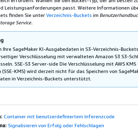
eich erfordern. Wählen Sie den Bucket-Typ, der am besten zu
 Leistungsanforderungen passt. Weitere Informationen übe
ets finden Sie unter
Verzeichnis-Buckets
im
Benutzerhandbuc
torage Service
.
ng
n Ihre SageMaker KI-Ausgabedaten in S3-Verzeichnis-Buckets
rseitiger Verschlüsselung mit verwalteten Amazon S3 S3-Sch
lüsseln. SSE-S3 Server-side Die Verschlüsselung mit AWS KMS
n (SSE-KMS) wird derzeit nicht für das Speichern von SageMak
ten in Verzeichnis-Buckets unterstützt.
:
Container mit benutzerdefiniertem Inferenzcode
ma:
Signalisieren von Erfolg oder Fehlschlagen