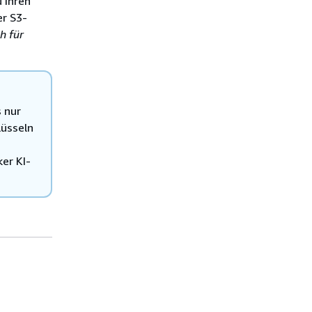
 Ihren
r S3-
h für
 nur
lüsseln
er KI-