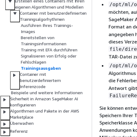
Erstellen eines Containers mit Ihren
/opt/ml/o
eigenen Algorithmen und Modellen
möchten, auß
Container mit benutzerdefinierten
SageMaker AI
Trainingsalgorhythmen
Ausführen Ihres Trainings-
Format an de
Images
angegeben h
Bereitstellen von
dieses Verzei
Trainingsinformationen
file/dire
Training mit EFA durchführen
Signalisieren von Erfolg oder
TAR-Datei z
Fehlschlagen
/opt/ml/o
Trainingsausgaben
Algorithmus 
Container mit
die Fehlerbe
benutzerdefiniertem
Inferenzcode
Antwort gibt
Beispiele und weitere Informationen
FailureRe
Sicherheit in Amazon SageMaker AI
konfigurieren
Sie können entw
Algorithmen und Pakete in der AWS
Speichern Ihrer
Marketplace
Speicherklasse A
Überwachen
Anwendungen konz
Referenz