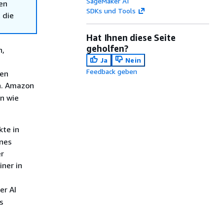
SageMaker AI
en
SDKs und Tools
 die
Hat Ihnen diese Seite
geholfen?
n,
Ja
Nein
Feedback geben
den
n. Amazon
n wie
kte in
lnes
er
ner in
er AI
s