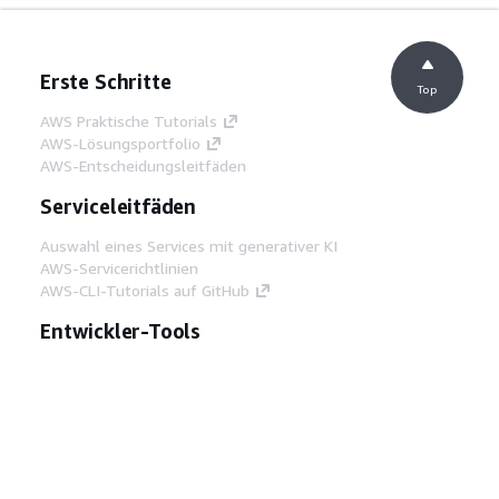
Erste Schritte
Top
AWS Praktische Tutorials
AWS-Lösungsportfolio
AWS-Entscheidungsleitfäden
Serviceleitfäden
Auswahl eines Services mit generativer KI
AWS-Servicerichtlinien
AWS-CLI-Tutorials auf GitHub
Entwickler-Tools
AWS Bibliothek mit Codebeispielen
AWS-CLI
AWS Builder Center
AWS-Entwickler-Tools Blog
Hilfreiche Links