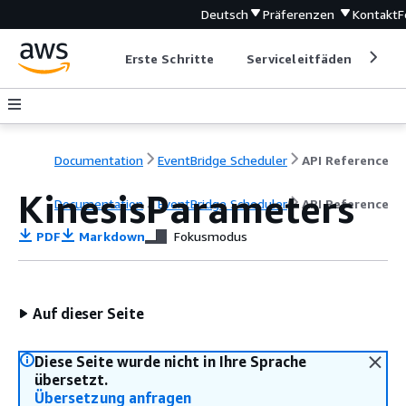
Deutsch
Präferenzen
Kontakt
F
Erste Schritte
Serviceleitfäden
Ent
Documentation
EventBridge Scheduler
API Reference
KinesisParameters
Documentation
EventBridge Scheduler
API Reference
PDF
Markdown
Fokusmodus
Auf dieser Seite
Diese Seite wurde nicht in Ihre Sprache
übersetzt.
Übersetzung anfragen