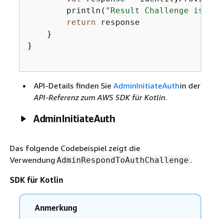
        println(
"Result Challenge is 
$
{
return
 response

    }

}

API-Details finden Sie
AdminInitiateAuth
in der
API-Referenz zum AWS SDK für Kotlin
.
AdminInitiateAuth
Das folgende Codebeispiel zeigt die
Verwendung
.
AdminRespondToAuthChallenge
SDK für Kotlin
Anmerkung