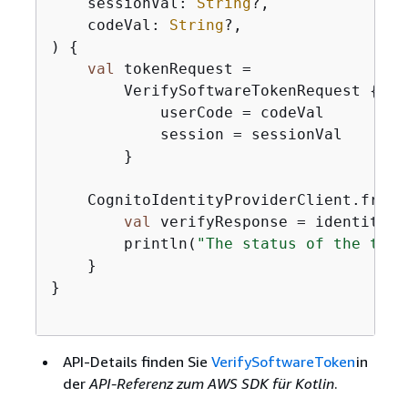
    sessionVal: 
String
?,

    codeVal: 
String
?,

)
{
val
 tokenRequest =

        VerifySoftwareTokenRequest 
{
            userCode = codeVal

            session = sessionVal

        }

    CognitoIdentityProviderClient.fromE
val
 verifyResponse = identityPr
        println(
"The status of the toke
    }

}

API-Details finden Sie
VerifySoftwareToken
in
der
API-Referenz zum AWS SDK für Kotlin
.