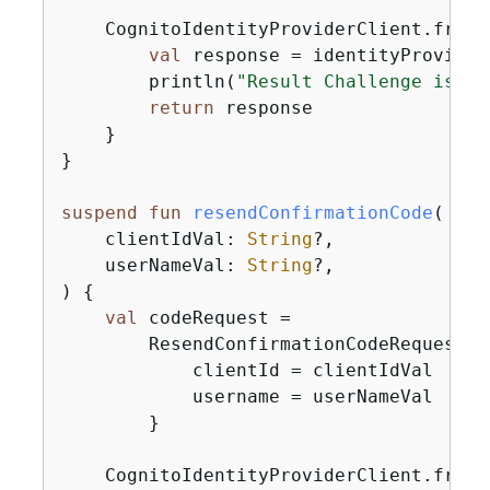
    CognitoIdentityProviderClient.fromE
val
 response = identityProvider
        println(
"Result Challenge is 
$
{
return
 response

    }

}

suspend
fun
resendConfirmationCode
(

    clientIdVal: 
String
?,

    userNameVal: 
String
?,

)
{
val
 codeRequest =

        ResendConfirmationCodeRequest 
{
            clientId = clientIdVal

            username = userNameVal

        }

    CognitoIdentityProviderClient.fromE