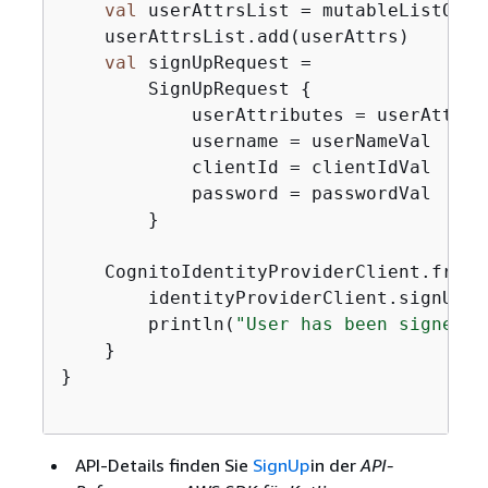
val
 userAttrsList = mutableListOf<A
    userAttrsList.add(userAttrs)

val
 signUpRequest =

        SignUpRequest 
{
            userAttributes = userAttrsLi
            username = userNameVal

            clientId = clientIdVal

            password = passwordVal

        }

    CognitoIdentityProviderClient.fromE
        identityProviderClient.signUp(s
        println(
"User has been signed u
    }

}

API-Details finden Sie
SignUp
in der
API-