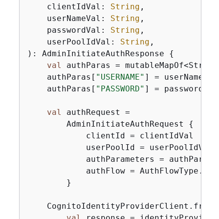
    clientIdVal: 
String
,

    userNameVal: 
String
,

    passwordVal: 
String
,

    userPoolIdVal: 
String
,

)
: AdminInitiateAuthResponse 
{
val
 authParas = mutableMapOf<String
    authParas[
"USERNAME"
] = userNameVal

    authParas[
"PASSWORD"
] = passwordVal

val
 authRequest =

        AdminInitiateAuthRequest 
{
            clientId = clientIdVal

            userPoolId = userPoolIdVal

            authParameters = authParas

            authFlow = AuthFlowType.Adm
        }

    CognitoIdentityProviderClient.fromE
val
 response = identityProvider