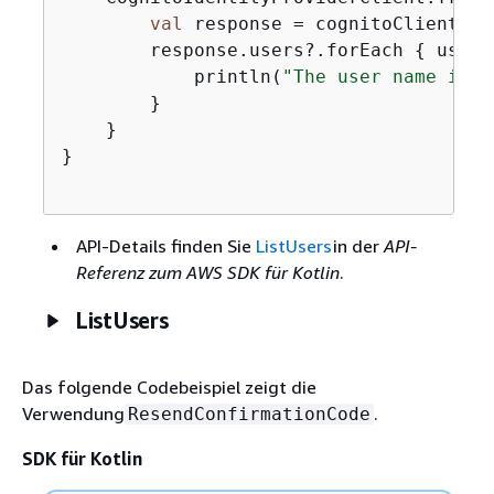
val
 response = cognitoClient.li
        response.users?.forEach 
{
 user -
            println(
"The user name is 
$
        }

    }

}

API-Details finden Sie
ListUsers
in der
API-
Referenz zum AWS SDK für Kotlin
.
ListUsers
Das folgende Codebeispiel zeigt die
Verwendung
.
ResendConfirmationCode
SDK für Kotlin