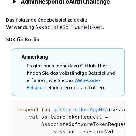
AdminRespondToAuthChallenge
Das folgende Codebeispiel zeigt die
Verwendung
.
AssociateSoftwareToken
SDK für Kotlin
Anmerkung
Es gibt noch mehr dazu GitHub. Hier
finden Sie das vollständige Beispiel und
erfahren, wie Sie das
AWS-Code-
Beispiel-
einrichten und ausführen.
suspend
fun
getSecretForAppMFA
(sessionV
val
 softwareTokenRequest =

        AssociateSoftwareTokenRequest 
{
            session = sessionVal
