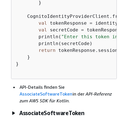
        }

    CognitoIdentityProviderClient.fromE
val
 tokenResponse = identityPro
val
 secretCode = tokenResponse.
        println(
"Enter this token into 
        println(secretCode)

return
 tokenResponse.session

    }

}

API-Details finden Sie
AssociateSoftwareToken
in der
API-Referenz
zum AWS SDK für Kotlin
.
AssociateSoftwareToken