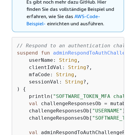
Es gibt noch mehr dazu GitHub. Hier
finden Sie das vollständige Beispiel und
erfahren, wie Sie das
AWS-Code-
Beispiel-
einrichten und ausführen.
// Respond to an authentication challen
suspend
fun
adminRespondToAuthChallenge
    userName: 
String
,

    clientIdVal: 
String
?,

    mfaCode: 
String
,

    sessionVal: 
String
?,

)
{
    println(
"SOFTWARE_TOKEN_MFA challen
val
 challengeResponsesOb = mutableM
    challengeResponsesOb[
"USERNAME"
] = 
    challengeResponsesOb[
"SOFTWARE_TOKE
val
 adminRespondToAuthChallengeReque