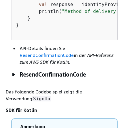
val
 response = identityProvider
        println(
"Method of delivery is 
    }

}

API-Details finden Sie
ResendConfirmationCode
in der
API-Referenz
zum AWS SDK für Kotlin
.
ResendConfirmationCode
Das folgende Codebeispiel zeigt die
Verwendung
.
SignUp
SDK für Kotlin
Anmerkung