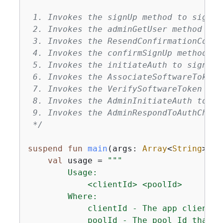
 1. Invokes the signUp method to sign up
 2. Invokes the adminGetUser method to 
 3. Invokes the ResendConfirmationCode 
 4. Invokes the confirmSignUp method.

 5. Invokes the initiateAuth to sign in
 6. Invokes the AssociateSoftwareToken 
 7. Invokes the VerifySoftwareToken met
 8. Invokes the AdminInitiateAuth to si
 9. Invokes the AdminRespondToAuthChall
 */
suspend
fun
main
(args: 
Array
<
String
>)
{
val
 usage = 
"""

        Usage:

            <clientId> <poolId>

        Where:

            clientId - The app client I
            poolId - The pool Id that y