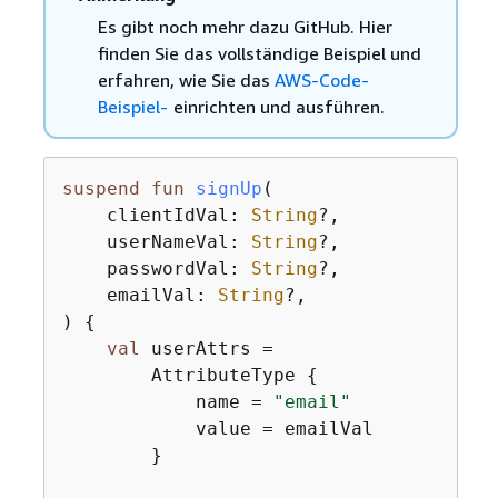
Es gibt noch mehr dazu GitHub. Hier
finden Sie das vollständige Beispiel und
erfahren, wie Sie das
AWS-Code-
Beispiel-
einrichten und ausführen.
suspend
fun
signUp
(

    clientIdVal: 
String
?,

    userNameVal: 
String
?,

    passwordVal: 
String
?,

    emailVal: 
String
?,

)
{
val
 userAttrs =

        AttributeType 
{
            name = 
"email"
            value = emailVal

        }
