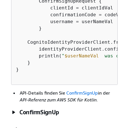
        ConfirmSignUpRequest 
{
            clientId = clientIdVal

            confirmationCode = codeVal

            username = userNameVal

        }

    CognitoIdentityProviderClient.fromE
        identityProviderClient.confirmS
        println(
"
$userNameVal
  was conf
    }

}

API-Details finden Sie
ConfirmSignUp
in der
API-Referenz zum AWS SDK für Kotlin
.
ConfirmSignUp