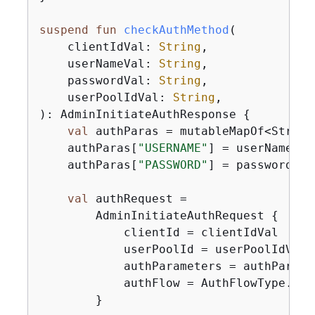
suspend
fun
checkAuthMethod
(

    clientIdVal: 
String
,

    userNameVal: 
String
,

    passwordVal: 
String
,

    userPoolIdVal: 
String
,

)
: AdminInitiateAuthResponse 
{
val
 authParas = mutableMapOf<String
    authParas[
"USERNAME"
] = userNameVal

    authParas[
"PASSWORD"
] = passwordVal

val
 authRequest =

        AdminInitiateAuthRequest 
{
            clientId = clientIdVal

            userPoolId = userPoolIdVal

            authParameters = authParas

            authFlow = AuthFlowType.Adm
        }
