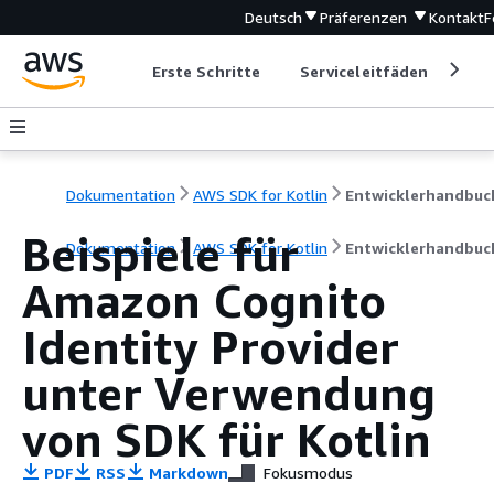
Deutsch
Präferenzen
Kontakt
F
Erste Schritte
Serviceleitfäden
Ent
Dokumentation
AWS SDK for Kotlin
Entwicklerhandbuc
Beispiele für
Dokumentation
AWS SDK for Kotlin
Entwicklerhandbuc
Amazon Cognito
Identity Provider
unter Verwendung
von SDK für Kotlin
PDF
RSS
Markdown
Fokusmodus