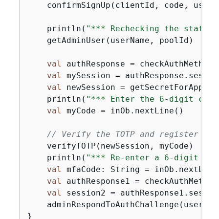
    confirmSignUp(clientId, code, userNa
    println(
"*** Rechecking the status 
    getAdminUser(userName, poolId)

val
 authResponse = checkAuthMethod(
val
 mySession = authResponse.session
val
 newSession = getSecretForAppMFA
    println(
"*** Enter the 6-digit code
val
 myCode = inOb.nextLine()

// Verify the TOTP and register for
    verifyTOTP(newSession, myCode)

    println(
"*** Re-enter a 6-digit cod
val
 mfaCode: String = inOb.nextLine(
val
 authResponse1 = checkAuthMethod
val
 session2 = authResponse1.session
    adminRespondToAuthChallenge(userNam
}
