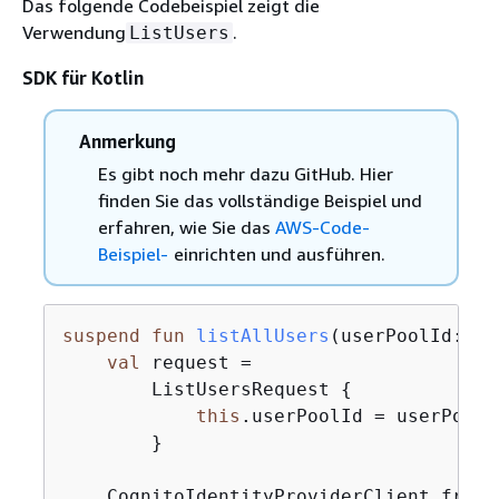
Das folgende Codebeispiel zeigt die
Verwendung
.
ListUsers
SDK für Kotlin
Anmerkung
Es gibt noch mehr dazu GitHub. Hier
finden Sie das vollständige Beispiel und
erfahren, wie Sie das
AWS-Code-
Beispiel-
einrichten und ausführen.
suspend
fun
listAllUsers
(userPoolId: 
St
val
 request =

        ListUsersRequest 
{
this
.userPoolId = userPoolId
        }

    CognitoIdentityProviderClient.fromE