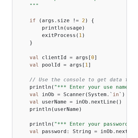
    """
if
 (args.size != 
2
) 
{
        println(usage)

        exitProcess(
1
)

    }

val
 clientId = args[
0
]

val
 poolId = args[
1
]

// Use the console to get data from
    println(
"*** Enter your use name"
)

val
 inOb = Scanner(System.`
in
`)

val
 userName = inOb.nextLine()

    println(userName)

    println(
"*** Enter your password"
)

val
 password: String = inOb.nextLine