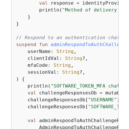
val
 response = identityProvider
        println(
"Method of delivery is 
    }

}

// Respond to an authentication challen
suspend
fun
adminRespondToAuthChallenge
    userName: 
String
,

    clientIdVal: 
String
?,

    mfaCode: 
String
,

    sessionVal: 
String
?,

)
{
    println(
"SOFTWARE_TOKEN_MFA challen
val
 challengeResponsesOb = mutableM
    challengeResponsesOb[
"USERNAME"
] = 
    challengeResponsesOb[
"SOFTWARE_TOKE
val
 adminRespondToAuthChallengeReque
        AdminRespondToAuthChallengeRequ