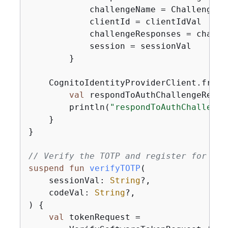
            challengeName = ChallengeNa
            clientId = clientIdVal

            challengeResponses = challe
            session = sessionVal

        }

    CognitoIdentityProviderClient.fromE
val
 respondToAuthChallengeResul
        println(
"respondToAuthChallenge
    }

}

// Verify the TOTP and register for MFA
suspend
fun
verifyTOTP
(

    sessionVal: 
String
?,

    codeVal: 
String
?,

)
{
val
 tokenRequest =
