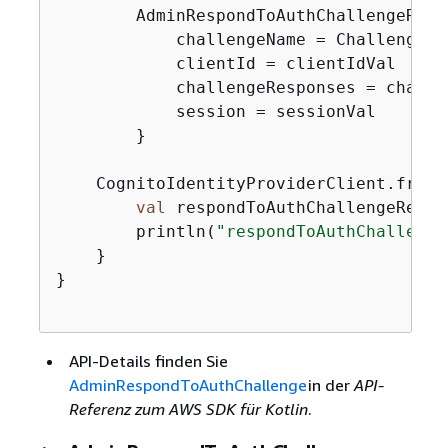
        AdminRespondToAuthChallengeRequ
            challengeName = ChallengeNa
            clientId = clientIdVal

            challengeResponses = challe
            session = sessionVal

        }

    CognitoIdentityProviderClient.fromE
val
 respondToAuthChallengeResul
        println(
"respondToAuthChallenge
    }

}

API-Details finden Sie
AdminRespondToAuthChallenge
in der
API-
Referenz zum AWS SDK für Kotlin
.