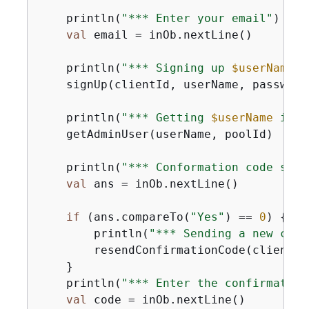
    println(
"*** Enter your email"
)

val
 email = inOb.nextLine()

    println(
"*** Signing up 
$userName
"
)

    signUp(clientId, userName, password,
    println(
"*** Getting 
$userName
 in t
    getAdminUser(userName, poolId)

    println(
"*** Conformation code sent
val
 ans = inOb.nextLine()

if
 (ans.compareTo(
"Yes"
) == 
0
) 
{
        println(
"*** Sending a new conf
        resendConfirmationCode(clientId,
    }

    println(
"*** Enter the confirmation
val
 code = inOb.nextLine()
