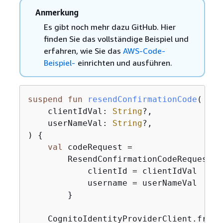
Anmerkung
Es gibt noch mehr dazu GitHub. Hier
finden Sie das vollständige Beispiel und
erfahren, wie Sie das
AWS-Code-
Beispiel-
einrichten und ausführen.
suspend
fun
resendConfirmationCode
(

    clientIdVal: 
String
?,

    userNameVal: 
String
?,

)
{
val
 codeRequest =

        ResendConfirmationCodeRequest 
{
            clientId = clientIdVal

            username = userNameVal

        }

    CognitoIdentityProviderClient.fromE