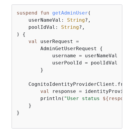
suspend
fun
getAdminUser
(

    userNameVal: 
String
?,

    poolIdVal: 
String
?,

)
{
val
 userRequest =

        AdminGetUserRequest 
{
            username = userNameVal

            userPoolId = poolIdVal

        }

    CognitoIdentityProviderClient.fromE
val
 response = identityProvider
        println(
"User status 
$
{
response
    }

}
