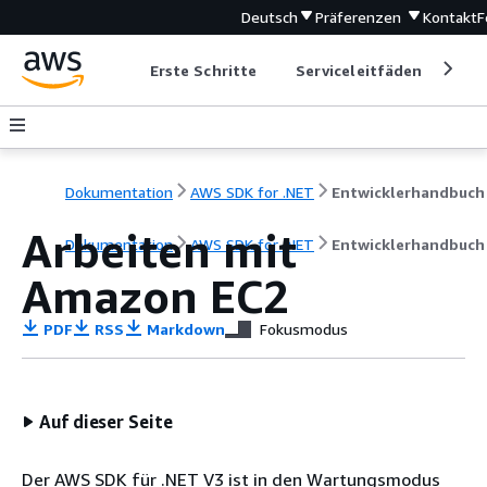
Deutsch
Präferenzen
Kontakt
F
Erste Schritte
Serviceleitfäden
Ent
Dokumentation
AWS SDK for .NET
Entwicklerhandbuch
Arbeiten mit
Dokumentation
AWS SDK for .NET
Entwicklerhandbuch
Amazon EC2
PDF
RSS
Markdown
Fokusmodus
Auf dieser Seite
Der AWS SDK für .NET V3 ist in den Wartungsmodus