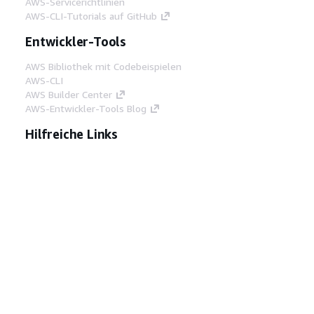
AWS-Servicerichtlinien
AWS-CLI-Tutorials auf GitHub
Entwickler-Tools
AWS Bibliothek mit Codebeispielen
AWS-CLI
AWS Builder Center
AWS-Entwickler-Tools Blog
Hilfreiche Links
AWS Documentation MCP Server
herunterladen
Melden Sie sich bei der AWS-Konsole an
AWS re:Post
Datenschutz
Nutzungsbedingungen für die
Website
Cookie-Einstellungen
© 2026,
Amazon Web Services, Inc. oder
Tochtergesellschaften. Alle Rechte vorbehalten.
Deutsch