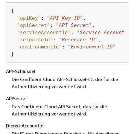
{
"apiKey"
: 
"
API Key ID
"
,

"apiSecret"
: 
"
API Secret
"
,

"serviceAccountId"
: 
"
Service Account ID
"resourceId"
: 
"
Resource ID
"
,

"environmentId"
: 
"
Environment ID
"
}
API-Schlüssel
Die Confluent Cloud API-Schlüssel-ID, die für die
Authentifizierung verwendet wird.
APISecret
Das Confluent Cloud API Secret, das für die
Authentifizierung verwendet wird.
Dienst AccountId
Die ID des Dienstkonto-Prinzipals, für den dieser