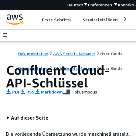
Deutsch
Präferenzen
Kontakt
F
Erste Schritte
Serviceleitfäden
Ent
Dokumentation
AWS Secrets Manager
User Guide
Confluent Cloud-
Dokumentation
AWS Secrets Manager
User Guide
API-Schlüssel
PDF
RSS
Markdown
Fokusmodus
Auf dieser Seite
Die vorliegende Übersetzung wurde maschinell erstellt.