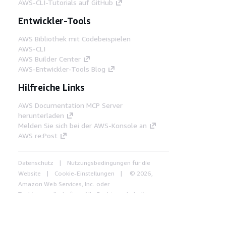
AWS-CLI-Tutorials auf GitHub
Entwickler-Tools
AWS Bibliothek mit Codebeispielen
AWS-CLI
AWS Builder Center
AWS-Entwickler-Tools Blog
Hilfreiche Links
AWS Documentation MCP Server
herunterladen
Melden Sie sich bei der AWS-Konsole an
AWS re:Post
Datenschutz
Nutzungsbedingungen für die
Website
Cookie-Einstellungen
© 2026,
Amazon Web Services, Inc. oder
Tochtergesellschaften. Alle Rechte vorbehalten.
Deutsch