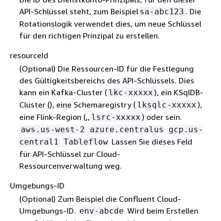
API-Schlüssel steht, zum Beispiel
. Die
sa-abc123
Rotationslogik verwendet dies, um neue Schlüssel
für den richtigen Prinzipal zu erstellen.
resourceId
(Optional) Die Ressourcen-ID für die Festlegung
des Gültigkeitsbereichs des API-Schlüssels. Dies
kann ein Kafka-Cluster (
), ein KSqlDB-
lkc-xxxxx
Cluster (), eine Schemaregistry (
),
lksqlc-xxxxx
eine Flink-Region (,,
) oder sein.
lsrc-xxxxx
aws.us-west-2
azure.centralus
gcp.us-
Lassen Sie dieses Feld
central1
Tableflow
für API-Schlüssel zur Cloud-
Ressourcenverwaltung weg.
Umgebungs-ID
(Optional) Zum Beispiel die Confluent Cloud-
Umgebungs-ID.
Wird beim Erstellen
env-abcde