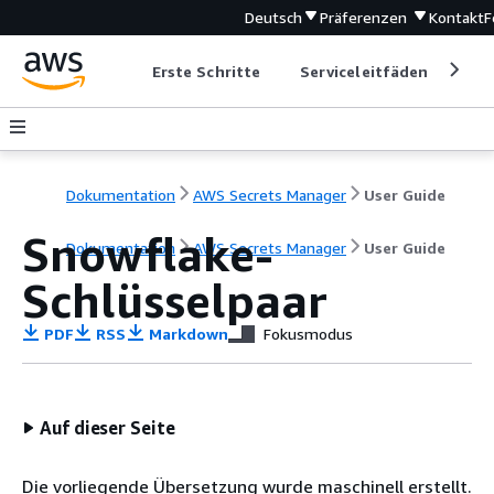
Deutsch
Präferenzen
Kontakt
F
Erste Schritte
Serviceleitfäden
Ent
Dokumentation
AWS Secrets Manager
User Guide
Snowflake-
Dokumentation
AWS Secrets Manager
User Guide
Schlüsselpaar
PDF
RSS
Markdown
Fokusmodus
Auf dieser Seite
Die vorliegende Übersetzung wurde maschinell erstellt.