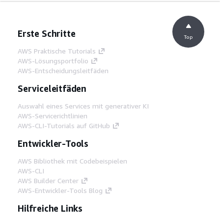
Erste Schritte
Top
AWS Praktische Tutorials
AWS-Lösungsportfolio
AWS-Entscheidungsleitfäden
Serviceleitfäden
Auswahl eines Services mit generativer KI
AWS-Servicerichtlinien
AWS-CLI-Tutorials auf GitHub
Entwickler-Tools
AWS Bibliothek mit Codebeispielen
AWS-CLI
AWS Builder Center
AWS-Entwickler-Tools Blog
Hilfreiche Links