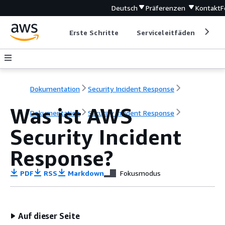
Deutsch
Präferenzen
Kontakt
F
Erste Schritte
Serviceleitfäden
Ent
Dokumentation
Security Incident Response
Was ist AWS
Dokumentation
Security Incident Response
Security Incident
Response?
PDF
RSS
Markdown
Fokusmodus
Auf dieser Seite