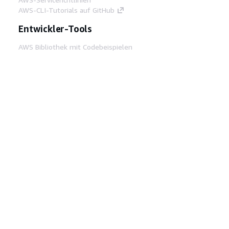
AWS-CLI-Tutorials auf GitHub
Entwickler-Tools
AWS Bibliothek mit Codebeispielen
AWS-CLI
AWS Builder Center
AWS-Entwickler-Tools Blog
Hilfreiche Links
AWS Documentation MCP Server
herunterladen
Melden Sie sich bei der AWS-Konsole an
AWS re:Post
Datenschutz
Nutzungsbedingungen für die
Website
Cookie-Einstellungen
© 2026,
Amazon Web Services, Inc. oder
Tochtergesellschaften. Alle Rechte vorbehalten.
Deutsch