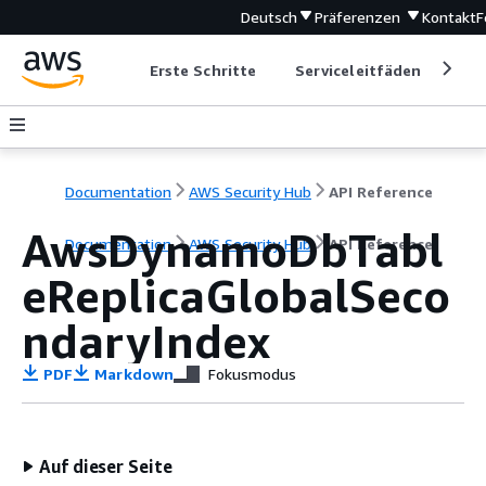
Deutsch
Präferenzen
Kontakt
F
Erste Schritte
Serviceleitfäden
Ent
Documentation
AWS Security Hub
API Reference
AwsDynamoDbTabl
Documentation
AWS Security Hub
API Reference
eReplicaGlobalSeco
ndaryIndex
PDF
Markdown
Fokusmodus
Auf dieser Seite