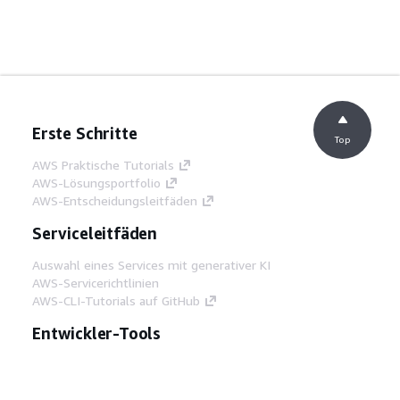
Erste Schritte
Top
AWS Praktische Tutorials
AWS-Lösungsportfolio
AWS-Entscheidungsleitfäden
Serviceleitfäden
Auswahl eines Services mit generativer KI
AWS-Servicerichtlinien
AWS-CLI-Tutorials auf GitHub
Entwickler-Tools
AWS Bibliothek mit Codebeispielen
AWS-CLI