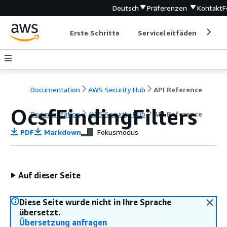
Deutsch
Präferenzen
Kontakt
F
Erste Schritte
Serviceleitfäden
Ent
Documentation
AWS Security Hub
API Reference
OcsfFindingFilters
Documentation
AWS Security Hub
API Reference
PDF
Markdown
Fokusmodus
Auf dieser Seite
Diese Seite wurde nicht in Ihre Sprache
übersetzt.
Übersetzung anfragen