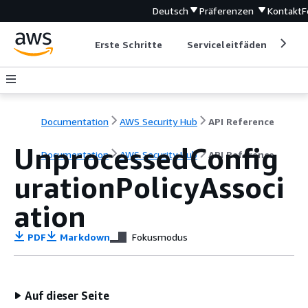
Deutsch
Präferenzen
Kontakt
F
Erste Schritte
Serviceleitfäden
Ent
Documentation
AWS Security Hub
API Reference
UnprocessedConfig
Documentation
AWS Security Hub
API Reference
urationPolicyAssoci
ation
PDF
Markdown
Fokusmodus
Auf dieser Seite