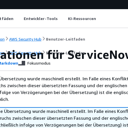
itfäden
Entwickler-Tools
KI-Ressourcen
ion
AWS Security Hub
Benutzer-Leitfaden
rationen für ServiceN
ion
AWS Security Hub
Benutzer-Leitfaden
arkdown
Fokusmodus
Übersetzung wurde maschinell erstellt. Im Falle eines Konflik
chs zwischen dieser übersetzten Fassung und der englischen
infolge von Verzögerungen bei der Übersetzung) ist die englis
ich.
e Übersetzung wurde maschinell erstellt. Im Falle eines Konfl
ruchs zwischen dieser übersetzten Fassung und der englisch
hließlich infolge von Verzögerungen bei der Übersetzung) ist