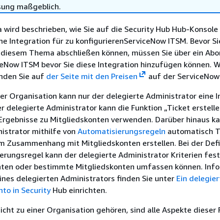
sung maßgeblich.
wird beschrieben, wie Sie auf die Security Hub Hub-Konsole
ne Integration für zu konfigurierenServiceNow ITSM. Bevor Si
n diesem Thema abschließen können, müssen Sie über ein A
ceNow ITSM bevor Sie diese Integration hinzufügen können. W
inden Sie auf
der Seite mit den Preisen
auf der ServiceNow
ner Organisation kann nur der delegierte Administrator eine I
er delegierte Administrator kann die Funktion „Ticket erstell
 Ergebnisse zu Mitgliedskonten verwenden. Darüber hinaus k
istrator mithilfe von
Automatisierungsregeln
automatisch T
im Zusammenhang mit Mitgliedskonten erstellen. Bei der Defi
erungsregel kann der delegierte Administrator Kriterien fest
onten oder bestimmte Mitgliedskonten umfassen können. Inf
ines delegierten Administrators finden Sie unter
Ein delegier
to in Security
Hub einrichten.
nicht zu einer Organisation gehören, sind alle Aspekte dieser