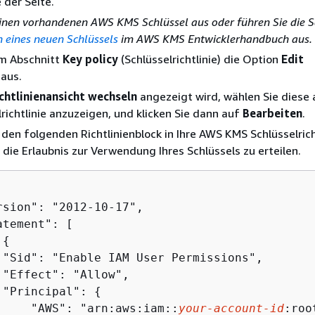
 der Seite.
inen vorhandenen AWS KMS Schlüssel aus oder führen Sie die S
n eines neuen Schlüssels
im AWS KMS Entwicklerhandbuch aus.
im Abschnitt
Key policy
(Schlüsselrichtlinie) die Option
Edit
 aus.
chtlinienansicht wechseln
angezeigt wird, wählen Sie diese 
lrichtlinie anzuzeigen, und klicken Sie dann auf
Bearbeiten
.
 den folgenden Richtlinienblock in Ihre AWS KMS Schlüsselrich
 die Erlaubnis zur Verwendung Ihres Schlüssels zu erteilen.
rsion": "2012-10-17",  

tement": [

{
 "Sid": "Enable IAM User Permissions",

 "Effect": "Allow",

 "Principal": 
{
     "AWS": "arn:aws:iam::
your-account-id
:root