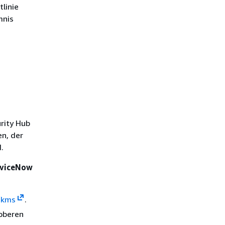
linie
mnis
rity Hub
n, der
.
erviceNow
/kms
.
oberen