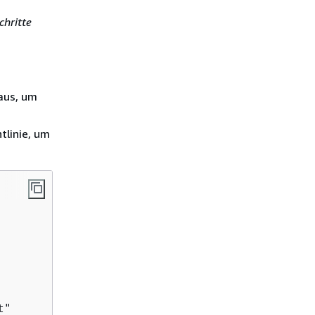
chritte
aus, um
tlinie, um
"
