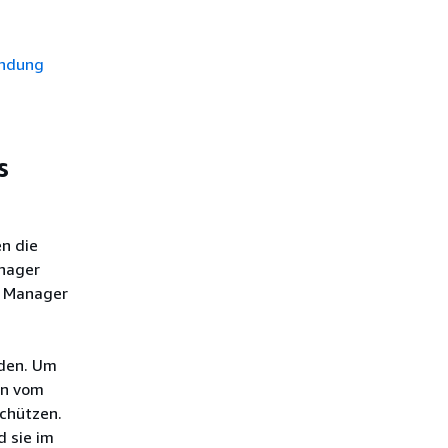
endung
s
n die
nager
s Manager
nden. Um
en vom
chützen.
 sie im