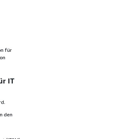
on für
ion
ür IT
rd.
nn den