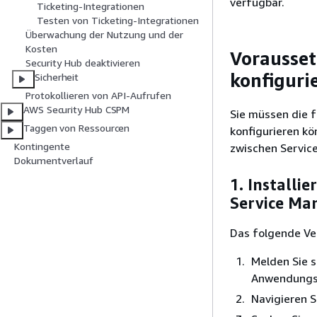
verfügbar.
Ticketing-Integrationen
Testen von Ticketing-Integrationen
Überwachung der Nutzung und der
Kosten
Vorausse
Security Hub deaktivieren
konfiguri
Sicherheit
Protokollieren von API-Aufrufen
AWS Security Hub CSPM
Sie müssen die f
Taggen von Ressourcen
konfigurieren kö
Kontingente
zwischen Servic
Dokumentverlauf
1. Installi
Service Ma
Das folgende Ver
Melden Sie s
Anwendungsn
Navigieren 