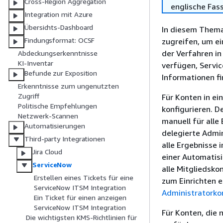
Cross-Region Aggregation
englische Fas
Integration mit Azure
Übersichts-Dashboard
In diesem Thema 
Findungsformat: OCSF
zugreifen, um ei
der Verfahren i
Abdeckungserkenntnisse
KI-Inventar
verfügen, Servi
Befunde zur Exposition
Informationen f
Erkenntnisse zum ungenutzten
Zugriff
Für Konten in ei
Politische Empfehlungen
konfigurieren. D
Netzwerk-Scannen
manuell für alle
Automatisierungen
delegierte Admin
Third-party Integrationen
alle Ergebnisse 
Jira Cloud
einer Automatisi
ServiceNow
alle Mitgliedsk
Erstellen eines Tickets für eine
zum Einrichten e
ServiceNow ITSM Integration
Administratorkon
Ein Ticket für einen anzeigen
ServiceNow ITSM Integration
Für Konten, die 
Die wichtigsten KMS-Richtlinien für