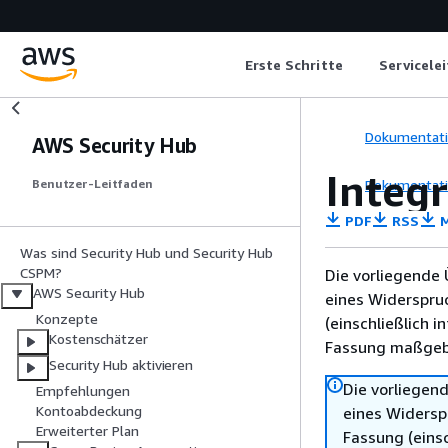
Erste Schritte
Servicele
Dokumentat
AWS Security Hub
Integ
Dokumentat
Benutzer-Leitfaden
PDF
RSS
M
Was sind Security Hub und Security Hub
CSPM?
Die vorliegende 
AWS Security Hub
eines Widerspru
Konzepte
(einschließlich 
Kostenschätzer
Fassung maßgebl
Security Hub aktivieren
Die vorliegend
Empfehlungen
Kontoabdeckung
eines Widersp
Erweiterter Plan
Fassung (einsc