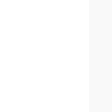
        
       
       
        
       
       
       
       
        
       
       
       
       
       
        
       
       
        