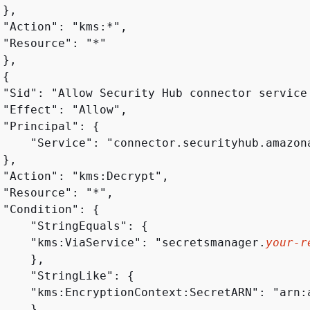
},

 "Action": "kms:*",

 "Resource": "*"

},

{
 "Sid": "Allow Security Hub connector service 
 "Effect": "Allow",

 "Principal": 
{
     "Service": "connector.securityhub.amazona
},

 "Action": "kms:Decrypt",

 "Resource": "*",

 "Condition": 
{
     "StringEquals": 
{
     "kms:ViaService": "secretsmanager.
your-r
    },

     "StringLike": 
{
     "kms:EncryptionContext:SecretARN": "arn:
    }
