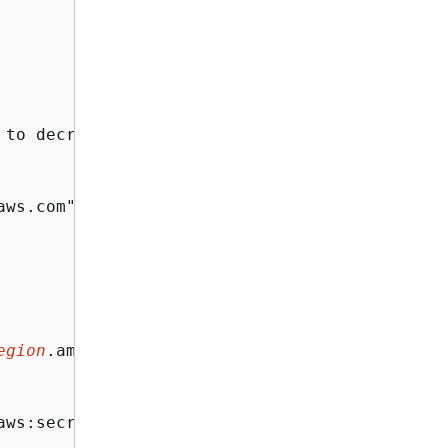
to decrypt secrets",

ws.com"

egion
.amazonaws.com"

aws:secretsmanager:
your-region
:
your-account-i