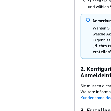
Suchen Sie 
und wählen 
Anmerku
Wählen Si
welche Ak
Ergebniss
„
Nichts t
erstellen
2. Konfigur
Anmeldeinf
Sie müssen dies
Weitere Informa
Kundenanmeldeda
3. Erstell