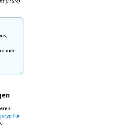
nt (ITSM)
aus,
 können
gen
eren.
styp für
w