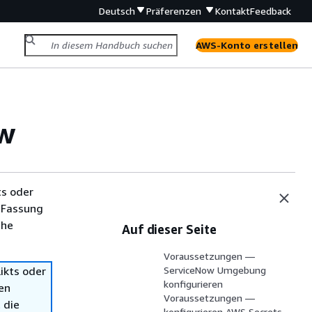
Deutsch
Präferenzen
Kontakt
Feedback
AWS-Konto erstellen
ow
ts oder
 Fassung
che
Auf dieser Seite
Voraussetzungen —
ikts oder
ServiceNow Umgebung
konfigurieren
en
Voraussetzungen —
 die
konfigurieren AWS Secrets