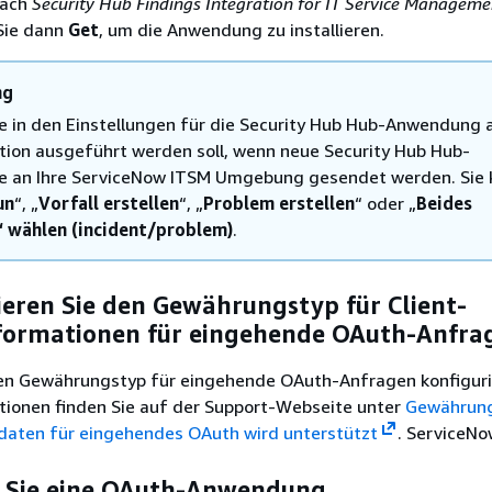
nach
Security Hub Findings Integration for IT Service Manageme
Sie dann
Get
, um die Anwendung zu installieren.
ng
e in den Einstellungen für die Security Hub Hub-Anwendung 
tion ausgeführt werden soll, wenn neue Security Hub Hub-
e an Ihre ServiceNow ITSM Umgebung gesendet werden. Sie
un
“, „
Vorfall erstellen
“, „
Problem erstellen
“ oder „
Beides
“ wählen (incident/problem)
.
ieren Sie den Gewährungstyp für Client-
ormationen für eingehende OAuth-Anfra
en Gewährungstyp für eingehende OAuth-Anfragen konfiguri
tionen finden Sie auf der Support-Webseite unter
Gewährung
ten für eingehendes OAuth wird unterstützt
. ServiceNo
en Sie eine OAuth-Anwendung