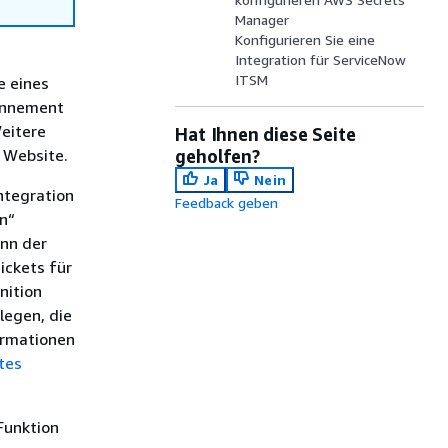
Manager
Konfigurieren Sie eine
Integration für ServiceNow
ITSM
e eines
bonnement
eitere
Hat Ihnen diese Seite
 Website.
geholfen?
Ja
Nein
ntegration
Feedback geben
en“
ann der
ickets für
nition
legen, die
ormationen
tes
 Funktion