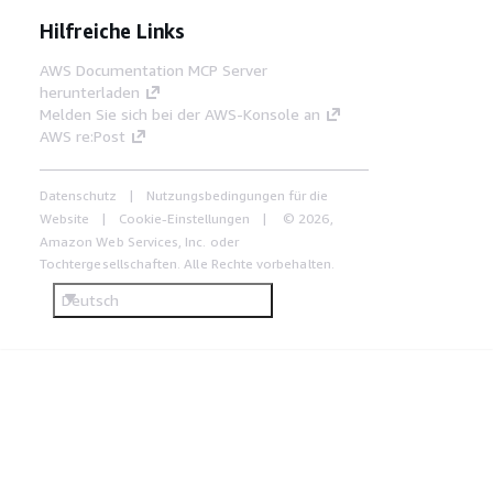
Hilfreiche Links
AWS Documentation MCP Server
herunterladen
Melden Sie sich bei der AWS-Konsole an
AWS re:Post
Datenschutz
Nutzungsbedingungen für die
Website
Cookie-Einstellungen
© 2026,
Amazon Web Services, Inc. oder
Tochtergesellschaften. Alle Rechte vorbehalten.
Deutsch