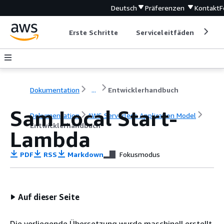
Deutsch
Präferenzen
Kontakt
F
Erste Schritte
Serviceleitfäden
Ent
Dokumentation
...
Entwicklerhandbuch
Sam Local Start-
Dokumentation
AWS Serverless Application Model
Entwicklerhandbuch
Lambda
PDF
RSS
Markdown
Fokusmodus
Auf dieser Seite
Die vorliegende Übersetzung wurde maschinell erstellt.