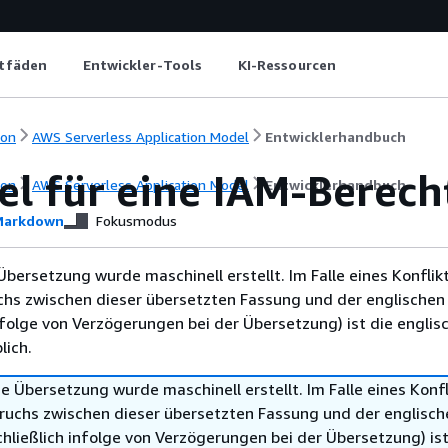
itfäden
Entwickler-Tools
KI-Ressourcen
ion
AWS Serverless Application Model
Entwicklerhandbuch
iel für eine IAM-Berec
ion
AWS Serverless Application Model
Entwicklerhandbuch
arkdown
Fokusmodus
Übersetzung wurde maschinell erstellt. Im Falle eines Konflik
chs zwischen dieser übersetzten Fassung und der englischen
infolge von Verzögerungen bei der Übersetzung) ist die englis
ich.
e Übersetzung wurde maschinell erstellt. Im Falle eines Konfl
ruchs zwischen dieser übersetzten Fassung und der englisch
hließlich infolge von Verzögerungen bei der Übersetzung) ist