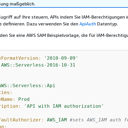
sung maßgeblich.
ugriff auf Ihre steuern, APIs indem Sie IAM-Berechtigungen in
 definieren. Dazu verwenden Sie den
ApiAuth
Datentyp.
den Sie eine AWS SAM Beispielvorlage, die für IAM-Berechti
eFormatVersion:
'2010-09-09'
AWS::Serverless-2016-10-31
AWS::Serverless::Api
ties:
eName:
Prod
ription:
'API with IAM authorization'
:
faultAuthorizer:
AWS_IAM
#sets AWS_IAM auth f
on: