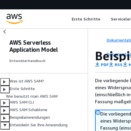
Erste Schritte
Servicele
Dokumentat
AWS Serverless
Application Model
Beisp
Dokumentat
Entwicklerhandbuch
PDF
RSS
M
Die vorliegende 
Was ist AWS SAM?
eines Widerspru
Erste Schritte
(einschließlich 
Wie benutzt man AWS SAM
Fassung maßgebl
AWS SAM CLI
AWS SAM Schablone
Die vorliegend
Beispielanwendungen
eines Widersp
Entwickeln Sie Ihre Anwendung
Fassung (einsc