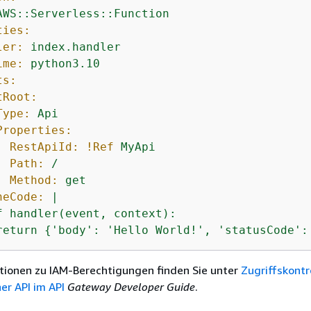
AWS::Serverless::Function
ties:
ler:
index.handler
ime:
python3.10
ts:
tRoot:
Type:
Api
Properties:
RestApiId:
!Ref
MyApi
Path:
/
Method:
get
neCode:
|

f handler(event, context):

return 
{
'body': 'Hello World!', 'statusCode':
tionen zu IAM-Berechtigungen finden Sie unter
Zugriffskontr
er API im API
Gateway Developer Guide
.