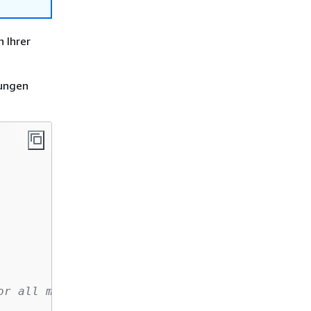
 Ihrer
gungen
or all methods in this API