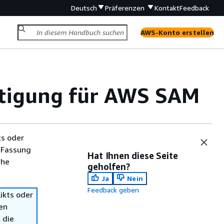
Deutsch
Präferenzen
Kontakt
Feedback
AWS-Konto erstellen
htigung für AWS SAM
ts oder
 Fassung
Hat Ihnen diese Seite
che
geholfen?
Ja
Nein
Feedback geben
ikts oder
en
 die