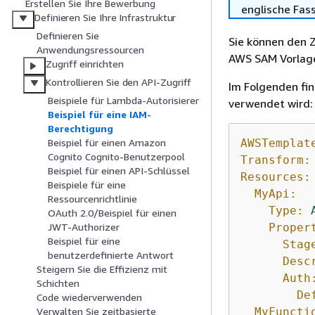
Erstellen Sie Ihre Bewerbung
englische Fas
Definieren Sie Ihre Infrastruktur
Definieren Sie
Sie können den Z
Anwendungsressourcen
AWS SAM Vorlage
Zugriff einrichten
Kontrollieren Sie den API-Zugriff
Im Folgenden fin
Beispiele für Lambda-Autorisierer
verwendet wird:
Beispiel für eine IAM-
Berechtigung
AWSTemplat
Beispiel für einen Amazon
Cognito Cognito-Benutzerpool
Transform:
Beispiel für einen API-Schlüssel
Resources:
Beispiele für eine
MyApi:
Ressourcenrichtlinie
Type:
OAuth 2.0/Beispiel für einen
Proper
JWT-Authorizer
Beispiel für eine
Stag
benutzerdefinierte Antwort
Desc
Steigern Sie die Effizienz mit
Auth
Schichten
De
Code wiederverwenden
MyFuncti
Verwalten Sie zeitbasierte