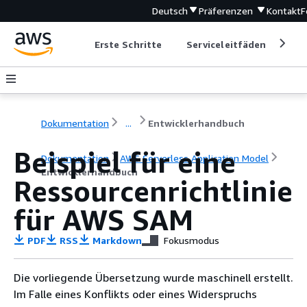
Deutsch
Präferenzen
Kontakt
F
Erste Schritte
Serviceleitfäden
Ent
Dokumentation
...
Entwicklerhandbuch
Beispiel für eine
Dokumentation
AWS Serverless Application Model
Entwicklerhandbuch
Ressourcenrichtlinie
für AWS SAM
PDF
RSS
Markdown
Fokusmodus
Die vorliegende Übersetzung wurde maschinell erstellt.
Im Falle eines Konflikts oder eines Widerspruchs