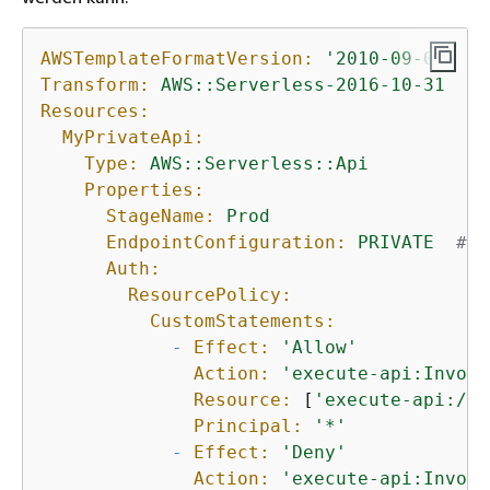
AWSTemplateFormatVersion:
'2010-09-09'
Transform:
AWS::Serverless-2016-10-31
Resources:
MyPrivateApi:
Type:
AWS::Serverless::Api
Properties:
StageName:
Prod
EndpointConfiguration:
PRIVATE
# C
Auth:
ResourcePolicy:
CustomStatements:
-
Effect:
'Allow'
Action:
'execute-api:Invoke
Resource:
 [
'execute-api:/*/
Principal:
'*'
-
Effect:
'Deny'
Action:
'execute-api:Invoke