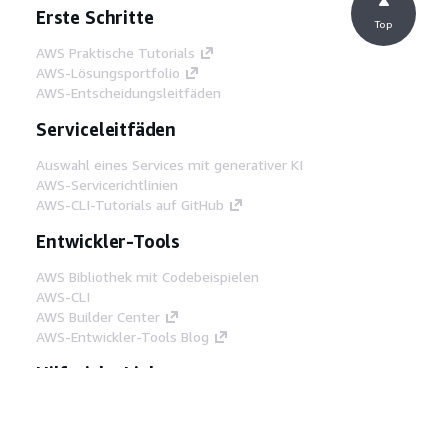
Erste Schritte
Top
AWS Praktische Tutorials
AWS-Lösungsportfolio
AWS-Entscheidungsleitfäden
Serviceleitfäden
Auswahl eines Services mit generativer KI
AWS-Servicerichtlinien
AWS-CLI-Tutorials auf GitHub
Entwickler-Tools
AWS Bibliothek mit Codebeispielen
AWS-CLI
AWS Builder Center
AWS-Entwickler-Tools Blog
Hilfreiche Links
AWS Documentation MCP Server
herunterladen