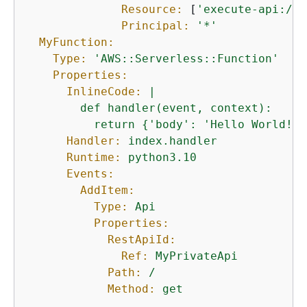
Resource:
 [
'execute-api:/*/
Principal:
'*'
MyFunction:
Type:
'AWS::Serverless::Function'
Properties:
InlineCode:
|

        def handler(event, context):

          return 
{
Handler:
index.handler
Runtime:
python3.10
Events:
AddItem:
Type:
Api
Properties:
RestApiId:
Ref:
MyPrivateApi
Path:
/
Method:
get