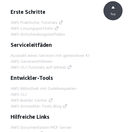
Erste Schritte
Top
AWS Praktische Tutorials
AWS-Lösungsportfolio
AWS-Entscheidungsleitfäden
Serviceleitfäden
Auswahl eines Services mit generativer KI
AWS-Servicerichtlinien
AWS-CLI-Tutorials auf GitHub
Entwickler-Tools
AWS Bibliothek mit Codebeispielen
AWS-CLI
AWS Builder Center
AWS-Entwickler-Tools Blog
Hilfreiche Links
AWS Documentation MCP Server