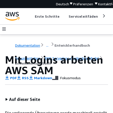
Deutsch
Präferenzen
Kontakt
F
Erste Schritte
Serviceleitfäden
Ent
Dokumentation
...
Entwicklerhandbuch
Mit Logins arbeiten
Dokumentation
AWS Serverless Application Model
Entwicklerhandbuch
AWS SAM
PDF
RSS
Markdown
Fokusmodus
Auf dieser Seite
Die vorliegende Übersetzung wurde maschinell erstellt.