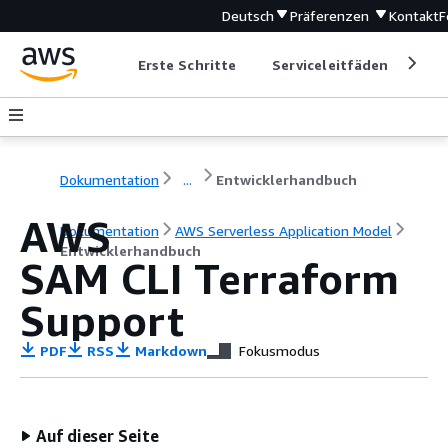
Deutsch
Präferenzen
Kontakt
F
Erste Schritte
Serviceleitfäden
Ent
Dokumentation
...
Entwicklerhandbuch
AWS
Dokumentation
AWS Serverless Application Model
Entwicklerhandbuch
SAM CLI Terraform
Support
PDF
RSS
Markdown
Fokusmodus
Auf dieser Seite