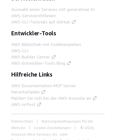
Auswahl eines Services mit generativer KI
AWS-Servicerichtlinien
AWS-CLI-Tutorials auf GitHub
Entwickler-Tools
AWS Bibliothek mit Codebeispielen
AWS-CLI
AWS Builder Center
AWS-Entwickler-Tools Blog
Hilfreiche Links
AWS Documentation MCP Server
herunterladen
Melden Sie sich bei der AWS-Konsole an
AWS re:Post
Datenschutz
Nutzungsbedingungen für die
Website
Cookie-Einstellungen
© 2026,
Amazon Web Services, Inc. oder