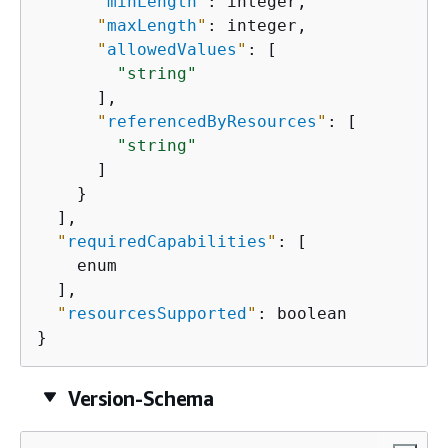
"
minLength
"
: integer,

"
maxLength
"
: integer,

"
allowedValues
"
: [

"string"
      ],

"
referencedByResources
"
: [

"string"
      ]

    }

  ],

"
requiredCapabilities
"
: [

    enum

  ],

"
resourcesSupported
"
: boolean

}
Version-Schema