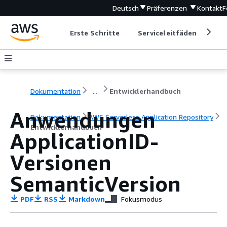
Deutsch
Präferenzen
Kontakt
F
Erste Schritte
Serviceleitfäden
Ent
Dokumentation
...
Entwicklerhandbuch
Anwendungen
Dokumentation
AWS Serverless Application Repository
Entwicklerhandbuch
ApplicationID-
Versionen
SemanticVersion
PDF
RSS
Markdown
Fokusmodus