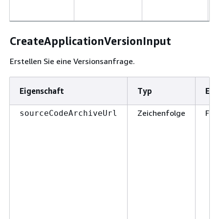
CreateApplicationVersionInput
Erstellen Sie eine Versionsanfrage.
Eigenschaft
Typ
Erf
Zeichenfolge
Fal
sourceCodeArchiveUrl