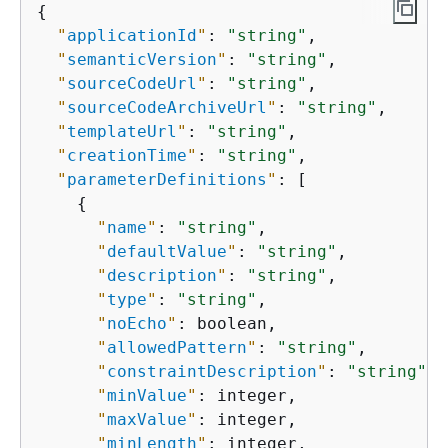
{
"
applicationId
"
: 
"string"
,

"
semanticVersion
"
: 
"string"
,

"
sourceCodeUrl
"
: 
"string"
,

"
sourceCodeArchiveUrl
"
: 
"string"
,

"
templateUrl
"
: 
"string"
,

"
creationTime
"
: 
"string"
,

"
parameterDefinitions
"
: [

{
"
name
"
: 
"string"
,

"
defaultValue
"
: 
"string"
,

"
description
"
: 
"string"
,

"
type
"
: 
"string"
,

"
noEcho
"
: boolean,

"
allowedPattern
"
: 
"string"
,

"
constraintDescription
"
: 
"string"
,

"
minValue
"
: integer,

"
maxValue
"
: integer,

"
minLength
"
: integer,
