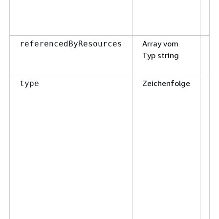
Array vom
W
referencedByResources
Typ string
Zeichenfolge
Fa
type