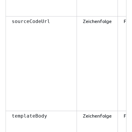
Zeichenfolge
Fal
sourceCodeUrl
Zeichenfolge
Fal
templateBody