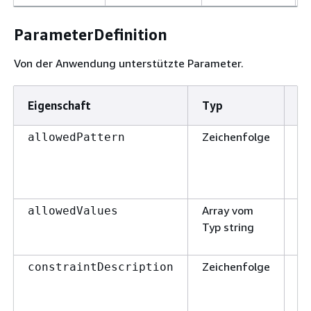
ParameterDefinition
Von der Anwendung unterstützte Parameter.
Eigenschaft
Typ
Er
Zeichenfolge
Fa
allowedPattern
Array vom
Fa
allowedValues
Typ string
Zeichenfolge
Fa
constraintDescription