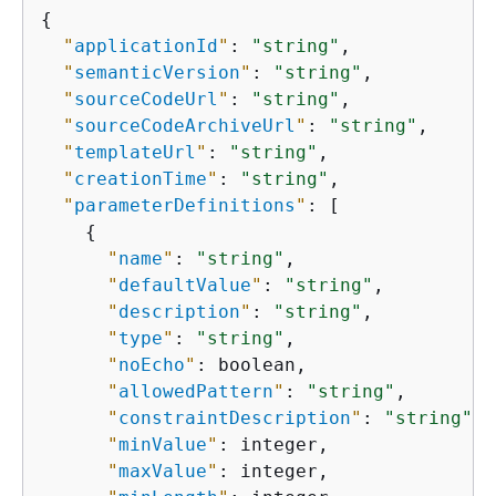
{
"
applicationId
"
: 
"string"
,

"
semanticVersion
"
: 
"string"
,

"
sourceCodeUrl
"
: 
"string"
,

"
sourceCodeArchiveUrl
"
: 
"string"
,

"
templateUrl
"
: 
"string"
,

"
creationTime
"
: 
"string"
,

"
parameterDefinitions
"
: [

{
"
name
"
: 
"string"
,

"
defaultValue
"
: 
"string"
,

"
description
"
: 
"string"
,

"
type
"
: 
"string"
,

"
noEcho
"
: boolean,

"
allowedPattern
"
: 
"string"
,

"
constraintDescription
"
: 
"string"
,

"
minValue
"
: integer,

"
maxValue
"
: integer,
