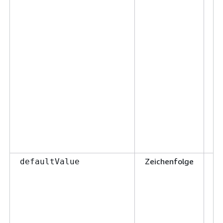
Zeichenfolge
Fa
defaultValue