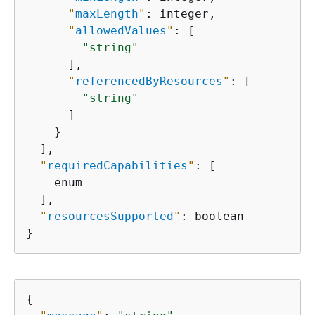
"
maxLength
"
: integer,

"
allowedValues
"
: [

"string"
      ],

"
referencedByResources
"
: [

"string"
      ]

    }

  ],

"
requiredCapabilities
"
: [

    enum

  ],

"
resourcesSupported
"
: boolean

}
{