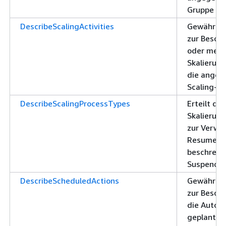
Gruppe
DescribeScalingActivities
Gewährt d
zur Beschr
oder mehr
Skalierung
die angeg
Scaling-G
DescribeScalingProcessTypes
Erteilt die
Skalierun
zur Verwe
ResumePro
beschreib
SuspendP
DescribeScheduledActions
Gewährt d
zur Beschr
die Auto-
geplanten 