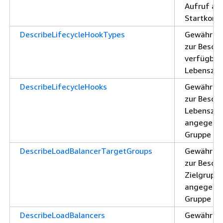
Aufruf all
Startkonfi
DescribeLifecycleHookTypes
Gewährt d
zur Besch
verfügbar
Lebenszyk
DescribeLifecycleHooks
Gewährt d
zur Besch
Lebenszyk
angegeben
Gruppe
DescribeLoadBalancerTargetGroups
Gewährt d
zur Besch
Zielgruppe
angegeben
Gruppe
DescribeLoadBalancers
Gewährt d