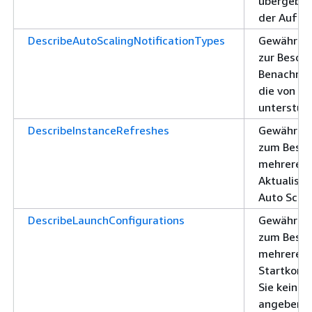
übergeben
der Aufruf
DescribeAutoScalingNotificationTypes
Gewährt d
zur Besch
Benachric
die von Au
unterstüt
DescribeInstanceRefreshes
Gewährt d
zum Besch
mehrerer 
Aktualisie
Auto Scal
DescribeLaunchConfigurations
Gewährt d
zum Besch
mehrerer
Startkonf
Sie keine 
angeben, 