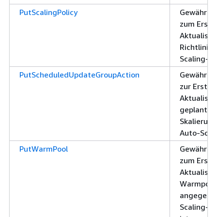
PutScalingPolicy
Gewährt d
zum Erstel
Aktualisie
Richtlinie
Scaling-G
PutScheduledUpdateGroupAction
Gewährt d
zur Erstel
Aktualisie
geplanten
Skalierung
Auto-Scal
PutWarmPool
Gewährt d
zum Erstel
Aktualisie
Warmpools
angegebe
Scaling-G