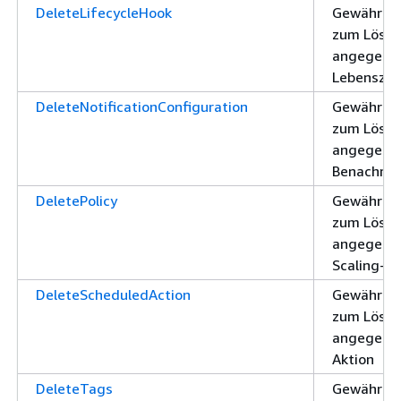
DeleteLifecycleHook
Gewährt d
zum Lösch
angegebe
Lebenszyk
DeleteNotificationConfiguration
Gewährt d
zum Lösch
angegebe
Benachric
DeletePolicy
Gewährt d
zum Lösch
angegebe
Scaling-Ri
DeleteScheduledAction
Gewährt d
zum Lösch
angegebe
Aktion
DeleteTags
Gewährt d