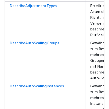
DescribeAdjustmentTypes
Erteilt die
Arten der
Richtlini
Verwendun
beschreib
PutScaling
DescribeAutoScalingGroups
Gewährt d
zum Besch
mehrerer 
Gruppen. 
mit Namen
beschreibt
Auto-Scal
DescribeAutoScalingInstances
Gewährt d
zum Besch
mehrerer 
Instances 