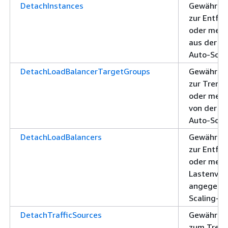
DetachInstances
Gewährt d
zur Entfer
oder mehr
aus der a
Auto-Scal
DetachLoadBalancerTargetGroups
Gewährt d
zur Trennu
oder mehr
von der a
Auto-Scal
DetachLoadBalancers
Gewährt d
zur Entfer
oder mehr
Lastenver
angegebe
Scaling-G
DetachTrafficSources
Gewährt d
zum Trenn