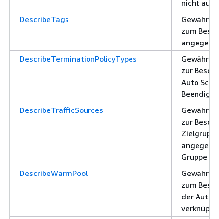
nicht aus
DescribeTags
Gewährt d
zum Besch
angegebe
DescribeTerminationPolicyTypes
Gewährt d
zur Besch
Auto Scali
Beendigung
DescribeTrafficSources
Gewährt d
zur Besch
Zielgruppe
angegeben
Gruppe
DescribeWarmPool
Gewährt d
zum Besch
der Auto-
verknüpft