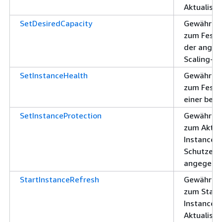
Aktualisie
SetDesiredCapacity
Gewährt d
zum Festl
der angeg
Scaling-G
SetInstanceHealth
Gewährt d
zum Festl
einer bes
SetInstanceProtection
Gewährt d
zum Aktual
Instance-
Schutzein
angegeben
StartInstanceRefresh
Gewährt d
zum Start
Instance-
Aktualisi