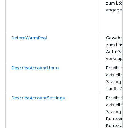
zum Lösch
angegebe
DeleteWarmPool
Gewährt d
zum Lösch
Auto-Scal
verknüpft
DescribeAccountLimits
Erteilt die
aktuellen 
Scaling-R
für Ihr A
DescribeAccountSettings
Erteilt die
aktuellen
Scaling Sc
Kontoeinst
Konto zu 