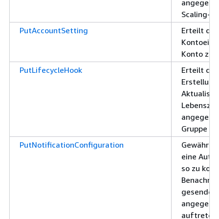
angegeben
Scaling-G
PutAccountSetting
Erteilt die
Kontoeinst
Konto zu 
PutLifecycleHook
Erteilt di
Erstellung
Aktualisie
Lebenszyk
angegeben
Gruppe
PutNotificationConfiguration
Gewährt d
eine Auto
so zu konf
Benachric
gesendet 
angegeben
auftreten