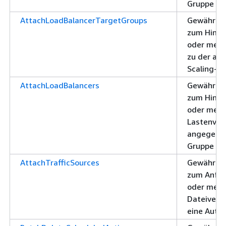
Gruppe
AttachLoadBalancerTargetGroups
Gewährt d
zum Hinzu
oder mehr
zu der an
Scaling-G
AttachLoadBalancers
Gewährt d
zum Hinzu
oder mehr
Lastenvert
angegeben
Gruppe
AttachTrafficSources
Gewährt d
zum Anfüg
oder mehr
Dateiverk
eine Auto