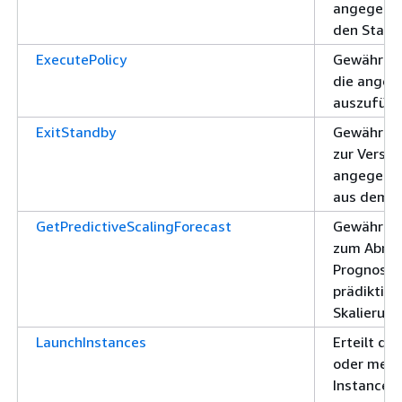
angegeben
den Stan
ExecutePolicy
Gewährt d
die angege
auszuführ
ExitStandby
Gewährt d
zur Versc
angegeben
aus dem 
GetPredictiveScalingForecast
Gewährt d
zum Abruf
Prognosed
prädiktive
Skalierung
LaunchInstances
Erteilt die
oder mehr
Instances 