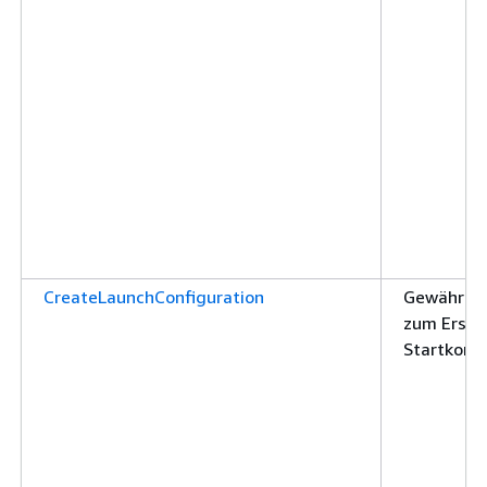
CreateLaunchConfiguration
Gewährt d
zum Erstel
Startkonfi