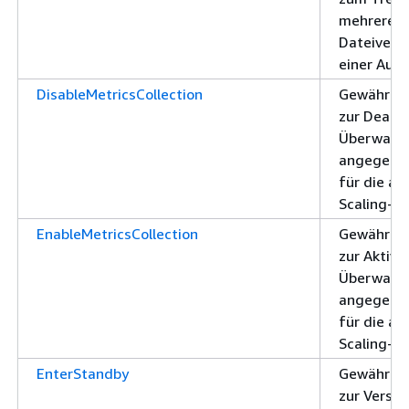
mehrerer
Dateiverk
einer Aut
DisableMetricsCollection
Gewährt d
zur Deakti
Überwach
angegebe
für die a
Scaling-G
EnableMetricsCollection
Gewährt d
zur Aktivi
Überwach
angegebe
für die a
Scaling-G
EnterStandby
Gewährt d
zur Versc