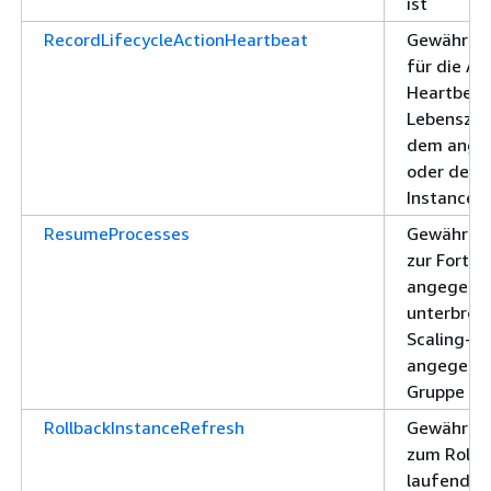
ist
RecordLifecycleActionHeartbeat
Gewährt d
für die Au
Heartbeats
Lebenszykl
dem ange
oder der 
Instance z
ResumeProcesses
Gewährt B
zur Fortse
angegeben
unterbroc
Scaling-Pr
angegeben
Gruppe
RollbackInstanceRefresh
Gewährt d
zum Rollba
laufenden