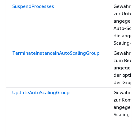
SuspendProcesses
Gewährt d
zur Unter
angegeben
Auto-Scal
die angeg
Scaling-G
TerminateInstanceInAutoScalingGroup
Gewährt d
zum Beend
angegeben
der optio
der Grupp
UpdateAutoScalingGroup
Gewährt d
zur Konfig
angegebe
Scaling-G