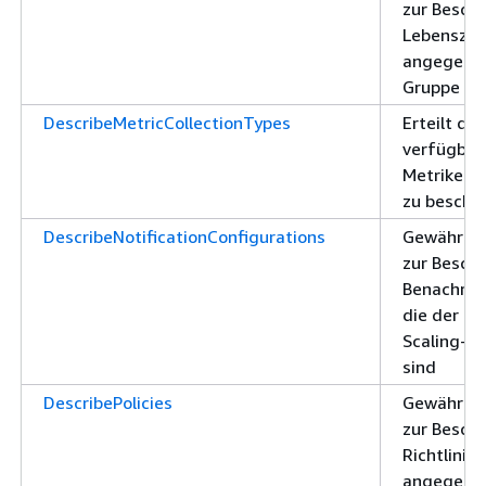
zur Besch
Lebenszyk
angegeben
Gruppe
DescribeMetricCollectionTypes
Erteilt die
verfügbar
Metriken f
zu beschr
DescribeNotificationConfigurations
Gewährt d
zur Besch
Benachric
die der a
Scaling-G
sind
DescribePolicies
Gewährt d
zur Besch
Richtlinien
angegeben