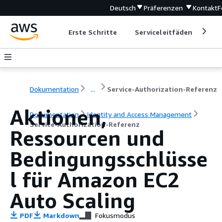
Deutsch
Präferenzen
Kontakt
F
Erste Schritte
Serviceleitfäden
Ent
Dokumentation
...
Service-Authorization-Referenz
Aktionen,
Dokumentation
Identity and Access Management
Service-Authorization-Referenz
Ressourcen und
Bedingungsschlüsse
l für Amazon EC2
Auto Scaling
PDF
Markdown
Fokusmodus