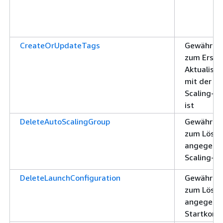
CreateOrUpdateTags
Gewährt d
zum Erstel
Aktualisie
mit der a
Scaling-G
ist
DeleteAutoScalingGroup
Gewährt d
zum Lösch
angegebe
Scaling-G
DeleteLaunchConfiguration
Gewährt d
zum Lösch
angegebe
Startkonfi