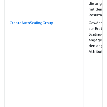
die angeg
mit dem 
Resultat
CreateAutoScalingGroup
Gewährt d
zur Erstel
Scaling-G
angegebe
den ange
Attributen