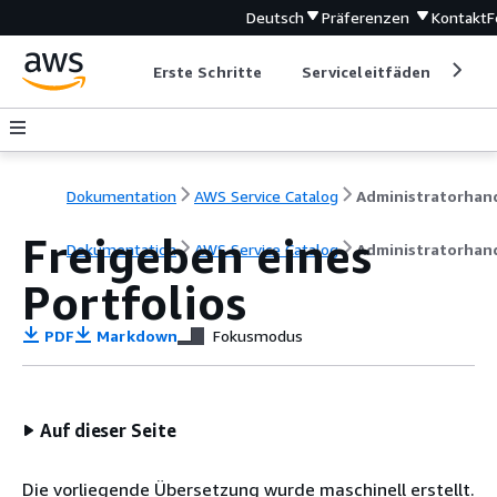
Deutsch
Präferenzen
Kontakt
F
Erste Schritte
Serviceleitfäden
Ent
Dokumentation
AWS Service Catalog
Freigeben eines
Dokumentation
AWS Service Catalog
Administratorhan
Portfolios
PDF
Markdown
Fokusmodus
Auf dieser Seite
Die vorliegende Übersetzung wurde maschinell erstellt.