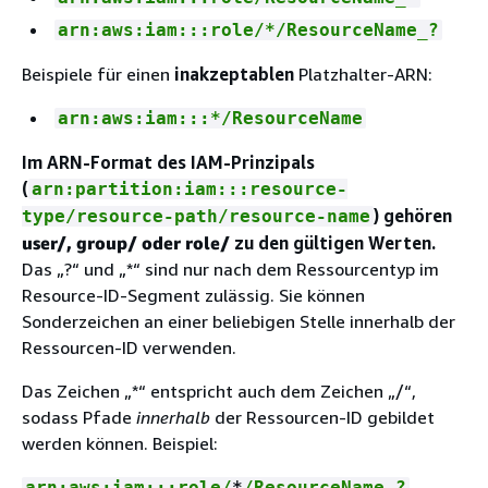
arn:aws:iam:::role/*/ResourceName_?
Beispiele für einen
inakzeptablen
Platzhalter-ARN:
arn:aws:iam:::*/ResourceName
Im ARN-Format des IAM-Prinzipals
(
arn:partition:iam:::resource-
) gehören
type/resource-path/resource-name
user/,
group/
oder role/
zu den gültigen Werten.
Das „?“ und „*“ sind nur nach dem Ressourcentyp im
Resource-ID-Segment zulässig. Sie können
Sonderzeichen an einer beliebigen Stelle innerhalb der
Ressourcen-ID verwenden.
Das Zeichen „*“ entspricht auch dem Zeichen „/“,
sodass Pfade
innerhalb
der Ressourcen-ID gebildet
werden können. Beispiel:
arn:aws:iam:::role/
*
/ResourceName_?