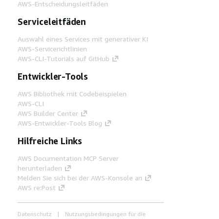
AWS-Entscheidungsleitfäden
Serviceleitfäden
Auswahl eines Services mit generativer KI
AWS-Servicerichtlinien
AWS-CLI-Tutorials auf GitHub
Entwickler-Tools
AWS Bibliothek mit Codebeispielen
AWS-CLI
AWS Builder Center
AWS-Entwickler-Tools Blog
Hilfreiche Links
AWS Documentation MCP Server
herunterladen
Melden Sie sich bei der AWS-Konsole an
AWS re:Post
Datenschutz
Nutzungsbedingungen für die