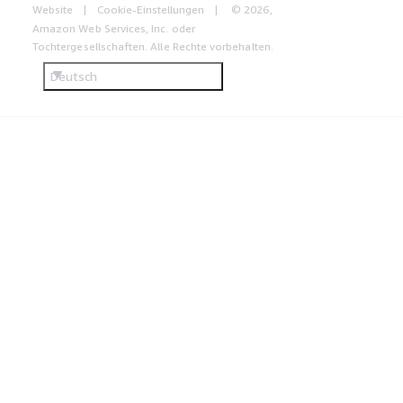
Website
Cookie-Einstellungen
© 2026,
Amazon Web Services, Inc. oder
Tochtergesellschaften. Alle Rechte vorbehalten.
Deutsch