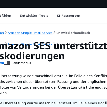
itfäden
Entwickler-Tools
KI-Ressourcen
ion
Amazon Simple Email Service
Entwicklerhandbuch
mazon SES unterstütz
ion
Amazon Simple Email Service
Entwicklerhandbuch
tskodierungen
wn
Fokusmodus
Übersetzung wurde maschinell erstellt. Im Falle eines Konflik
chs zwischen dieser übersetzten Fassung und der englischen
infolge von Verzögerungen bei der Übersetzung) ist die englis
ich.
e Übersetzung wurde maschinell erstellt. Im Falle eines Konfl