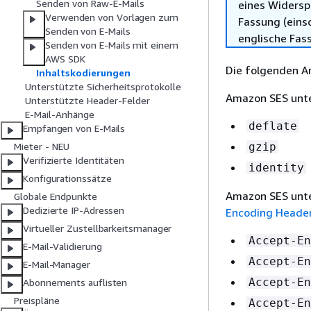
Senden von Raw-E-Mails
eines Widersp
Verwenden von Vorlagen zum
Fassung (einsc
Senden von E-Mails
englische Fas
Senden von E-Mails mit einem
AWS SDK
Die folgenden A
Inhaltskodierungen
Unterstützte Sicherheitsprotokolle
Amazon SES unte
Unterstützte Header-Felder
E-Mail-Anhänge
deflate
Empfangen von E-Mails
gzip
Mieter - NEU
Verifizierte Identitäten
identity
Konfigurationssätze
Amazon SES unt
Globale Endpunkte
Dedizierte IP-Adressen
Encoding Heade
Virtueller Zustellbarkeitsmanager
Accept-En
E-Mail-Validierung
Accept-En
E-Mail-Manager
Accept-En
Abonnements auflisten
Preispläne
Accept-En