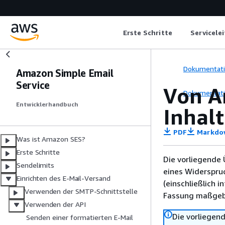
Erste Schritte
Servicele
Dokumentat
Amazon Simple Email
Service
Von A
Dokumentat
Entwicklerhandbuch
Inhal
PDF
Markdo
Was ist Amazon SES?
Erste Schritte
Die vorliegende 
Sendelimits
eines Widerspru
Einrichten des E-Mail-Versand
(einschließlich 
Verwenden der SMTP-Schnittstelle
Fassung maßgebl
Verwenden der API
Die vorliegend
Senden einer formatierten E-Mail