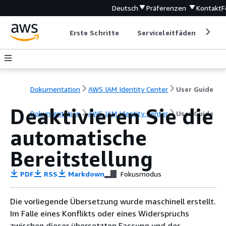
Deutsch
Präferenzen
Kontakt
F
Erste Schritte
Serviceleitfäden
Ent
Dokumentation
AWS IAM Identity Center
User Guide
Deaktivieren Sie die
Dokumentation
AWS IAM Identity Center
User Guide
automatische
Bereitstellung
PDF
RSS
Markdown
Fokusmodus
Die vorliegende Übersetzung wurde maschinell erstellt.
Im Falle eines Konflikts oder eines Widerspruchs
zwischen dieser übersetzten Fassung und der