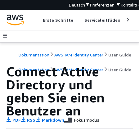
Deutsch
Präferenzen
Kontakt
F
Erste Schritte
Serviceleitfäden
Ent
Dokumentation
AWS IAM Identity Center
User Guide
Connect Active
Dokumentation
AWS IAM Identity Center
User Guide
Directory und
geben Sie einen
Benutzer an
PDF
RSS
Markdown
Fokusmodus