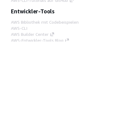
AWS-CLI-Tutorials auf GitHub
Entwickler-Tools
AWS Bibliothek mit Codebeispielen
AWS-CLI
AWS Builder Center
AWS-Entwickler-Tools Blog
Hilfreiche Links
AWS Documentation MCP Server
herunterladen
Melden Sie sich bei der AWS-Konsole an
AWS re:Post
Datenschutz
Nutzungsbedingungen für die
Website
Cookie-Einstellungen
© 2026,
Amazon Web Services, Inc. oder
Tochtergesellschaften. Alle Rechte vorbehalten.
Deutsch