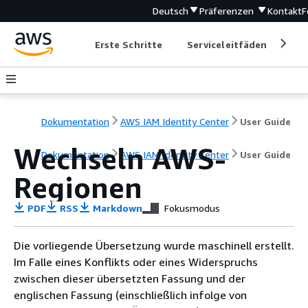
Deutsch
Präferenzen
Kontakt
F
Erste Schritte
Serviceleitfäden
Ent
Dokumentation
AWS IAM Identity Center
User Guide
Wechseln AWS-
Dokumentation
AWS IAM Identity Center
User Guide
Regionen
PDF
RSS
Markdown
Fokusmodus
Die vorliegende Übersetzung wurde maschinell erstellt.
Im Falle eines Konflikts oder eines Widerspruchs
zwischen dieser übersetzten Fassung und der
englischen Fassung (einschließlich infolge von