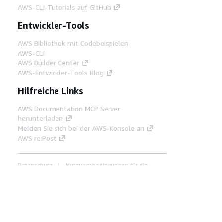
AWS-CLI-Tutorials auf GitHub
Entwickler-Tools
AWS Bibliothek mit Codebeispielen
AWS-CLI
AWS Builder Center
AWS-Entwickler-Tools Blog
Hilfreiche Links
AWS Documentation MCP Server
herunterladen
Melden Sie sich bei der AWS-Konsole an
AWS re:Post
Datenschutz
Nutzungsbedingungen für die
Website
Cookie-Einstellungen
© 2026,
Amazon Web Services, Inc. oder
Tochtergesellschaften. Alle Rechte vorbehalten.
Deutsch