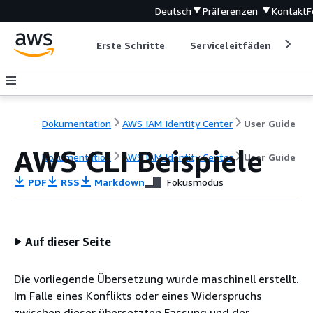
Deutsch
Präferenzen
Kontakt
F
Erste Schritte
Serviceleitfäden
Ent
Dokumentation
AWS IAM Identity Center
User Guide
AWS CLI Beispiele
Dokumentation
AWS IAM Identity Center
User Guide
PDF
RSS
Markdown
Fokusmodus
Auf dieser Seite
Die vorliegende Übersetzung wurde maschinell erstellt.
Im Falle eines Konflikts oder eines Widerspruchs
zwischen dieser übersetzten Fassung und der