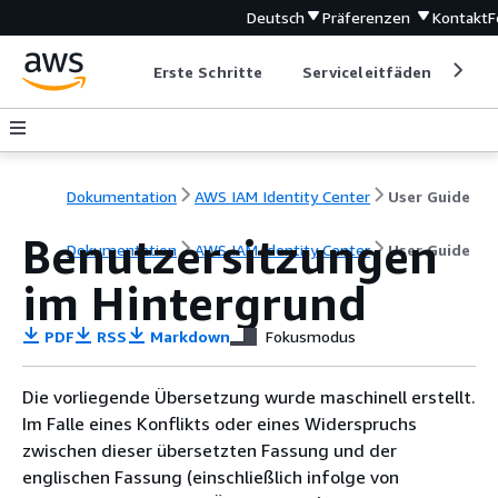
Deutsch
Präferenzen
Kontakt
F
Erste Schritte
Serviceleitfäden
Ent
Dokumentation
AWS IAM Identity Center
User Guide
Benutzersitzungen
Dokumentation
AWS IAM Identity Center
User Guide
im Hintergrund
PDF
RSS
Markdown
Fokusmodus
Die vorliegende Übersetzung wurde maschinell erstellt.
Im Falle eines Konflikts oder eines Widerspruchs
zwischen dieser übersetzten Fassung und der
englischen Fassung (einschließlich infolge von