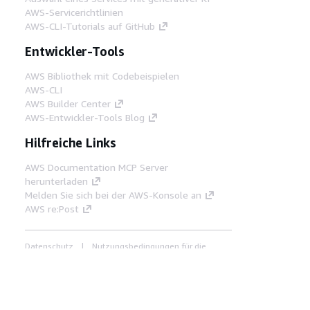
AWS-Servicerichtlinien
AWS-CLI-Tutorials auf GitHub
Entwickler-Tools
AWS Bibliothek mit Codebeispielen
AWS-CLI
AWS Builder Center
AWS-Entwickler-Tools Blog
Hilfreiche Links
AWS Documentation MCP Server
herunterladen
Melden Sie sich bei der AWS-Konsole an
AWS re:Post
Datenschutz
Nutzungsbedingungen für die
Website
Cookie-Einstellungen
© 2026,
Amazon Web Services, Inc. oder
Tochtergesellschaften. Alle Rechte vorbehalten.